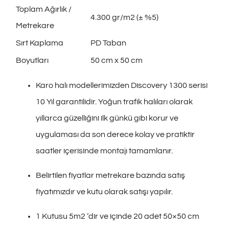
Toplam Ağırlık /
4.300 gr/m2 (± %5)
Metrekare
Sırt Kaplama
PD Taban
Boyutları
50 cm x 50 cm
Karo halı modellerimizden Discovery 1300 serisi
10 Yıl garantilidir. Yoğun trafik halıları olarak
yıllarca güzelliğini ilk günkü gibi korur ve
uygulaması da son derece kolay ve pratiktir
saatler içerisinde montajı tamamlanır.
Belirtilen fiyatlar metrekare bazında satış
fiyatımızdır ve kutu olarak satışı yapılır.
1 Kutusu 5m2 ‘dir ve içinde 20 adet 50×50 cm