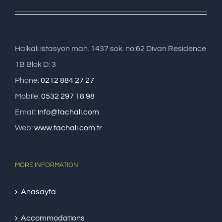
Halkalı istasyon mah. 1437 sok. no:62 Divan Residence
1B Blok D: 3
Phone:
0212 884 27 27
Mobile:
0532 297 18 98
Email:
info@tachali.com
Web:
www.tachali.com.tr
MORE INFORMATION
Anasayfa
Accommodations