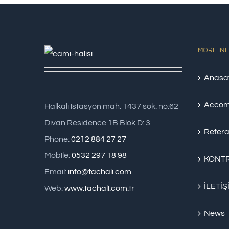
MORE IN
Anasa
Accom
Halkalı istasyon mah. 1437 sok. no:62
Divan Residence 1B Blok D: 3
Refera
Phone:
0212 884 27 27
Mobile:
0532 297 18 98
KONTR
Email:
info@tachali.com
İLETİŞ
Web:
www.tachali.com.tr
News