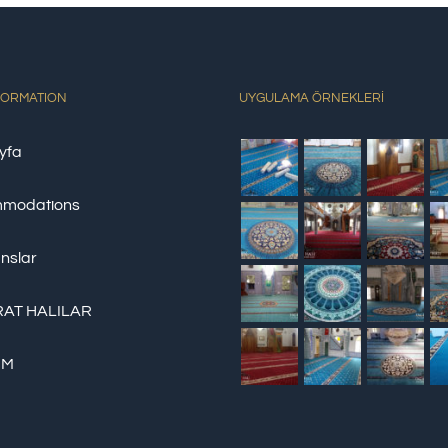
FORMATION
UYGULAMA ÖRNEKLERİ
yfa
modations
nslar
AT HALILAR
İM