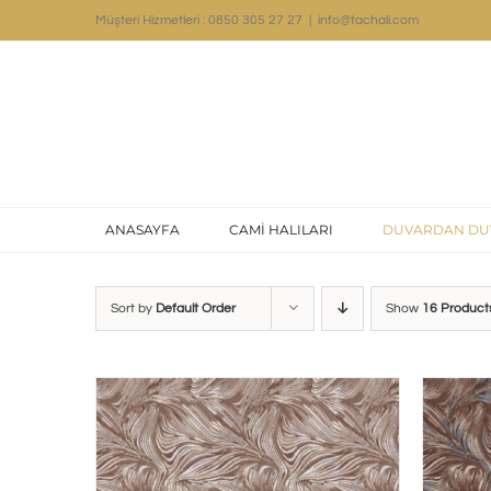
Skip
Müşteri Hizmetleri : 0850 305 27 27
|
info@tachali.com
to
content
ANASAYFA
CAMİ HALILARI
DUVARDAN DU
Sort by
Default Order
Show
16 Product