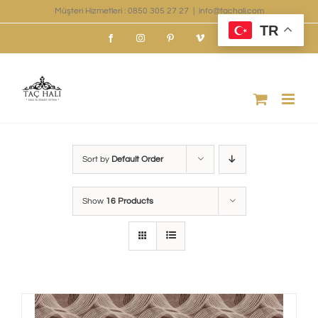
Skip
Müşteri Hizmetleri : 0850 305 27 27
|
info@tachali.com
TR
to
Facebook
Instagram
Pinterest
Vimeo
content
Sort by
Default Order
Show
16 Products