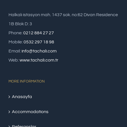
Halkalı istasyon mah. 1437 sok. no:62 Divan Residence
1B Blok D: 3
Phone:
0212 884 27 27
Mobile:
0532 297 18 98
Email:
info@tachali.com
Web:
www.tachali.com.tr
MORE INFORMATION
Anasayfa
Accommodations
Referanslar