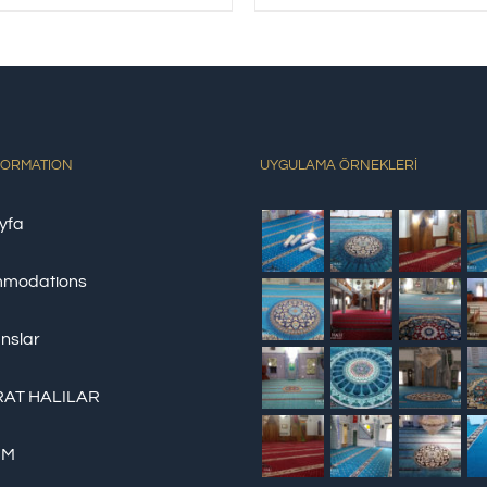
FORMATION
UYGULAMA ÖRNEKLERİ
yfa
modations
nslar
AT HALILAR
İM