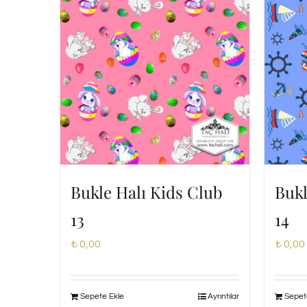
Bukle Halı Kids Club
Bukl
13
14
₺
0,00
₺
0,00
Sepete Ekle
Ayrıntılar
Sepet