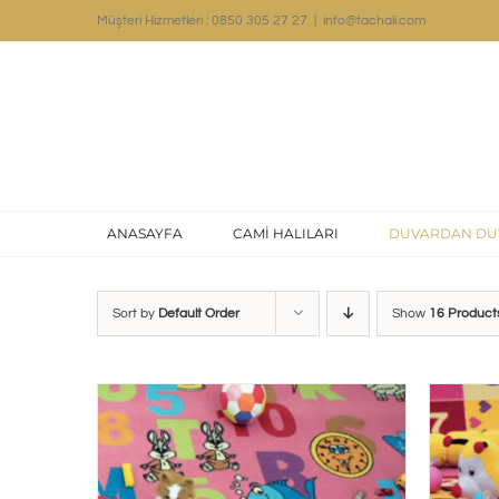
Skip
Müşteri Hizmetleri : 0850 305 27 27
|
info@tachali.com
to
content
ANASAYFA
CAMİ HALILARI
DUVARDAN DU
Sort by
Default Order
Show
16 Product