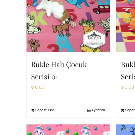
Bukle Halı Çocuk
Bukl
Serisi 01
Seri
₺
0,00
₺
0,00
Sepete Ekle
Ayrıntılar
Sepet