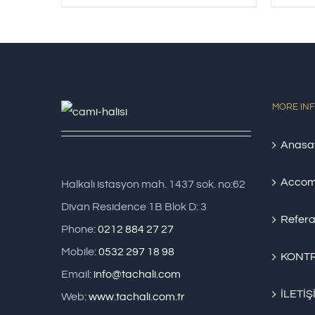
MORE IN
Anasa
Accom
Halkalı istasyon mah. 1437 sok. no:62
Divan Residence 1B Blok D: 3
Refera
Phone:
0212 884 27 27
Mobile:
0532 297 18 98
KONTR
Email:
info@tachali.com
İLETİŞ
Web:
www.tachali.com.tr