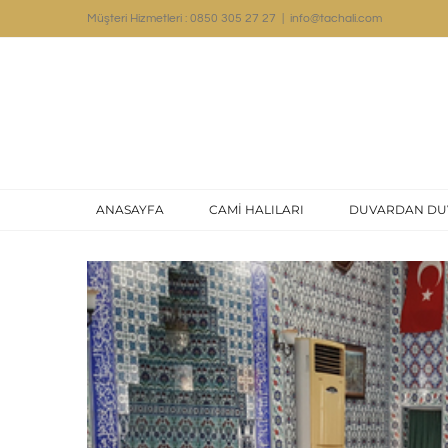
Skip
Müşteri Hizmetleri : 0850 305 27 27
|
info@tachali.com
to
content
ANASAYFA
CAMİ HALILARI
DUVARDAN DU
Büyük
Resmi
Görüntüle