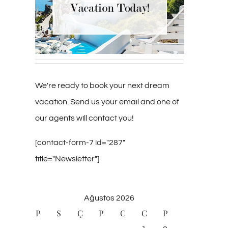
We're ready to book your next dream
vacation. Send us your email and one of
our agents will contact you!
[contact-form-7 id="287"
title="Newsletter"]
Ağustos 2026
P
S
Ç
P
C
C
P