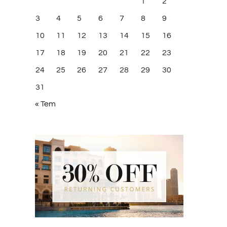
1
2
3
4
5
6
7
8
9
10
11
12
13
14
15
16
17
18
19
20
21
22
23
24
25
26
27
28
29
30
31
« Tem
lıkesir Saflı Cami Halısı
İstanbul Saflı Cami Halısı
k 30th, 2019
|
Yorum yok
Ocak 30th, 2019
|
Yorum yok