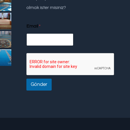
olmak ister misiniz?
Email
*
Gönder