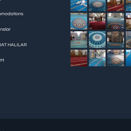
modations
nslar
AT HALILAR
İM