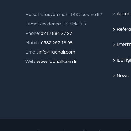
Accom
Halkalı istasyon mah. 1437 sok. no:62
Divan Residence 1B Blok D: 3
Refera
Phone:
0212 884 27 27
Mobile:
0532 297 18 98
KONTR
Email:
info@tachali.com
İLETİŞ
Web:
www.tachali.com.tr
News