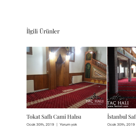
İlgili Ürünler
ı
Tokat Saflı Cami Halısı
İstanbul Saflı
Ocak 30th, 2019
|
Yorum yok
Ocak 30th, 2019
|