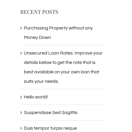
RECENT POSTS
Purchasing Property without any
Money Down
Unsecured Loan Rates. Improve your
details below to get the rate that is
best available on your own loan that
suits your needs.
Hello world!
Suspendisse Sed Sagittis
Duis tempor turpis neque