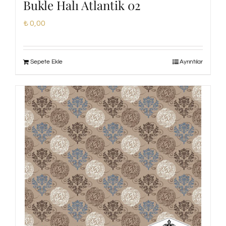
Bukle Halı Atlantik 02
₺
0,00
Sepete Ekle
Ayrıntılar