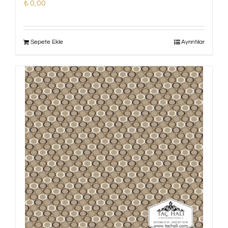
₺
0,00
Sepete Ekle
Ayrıntılar