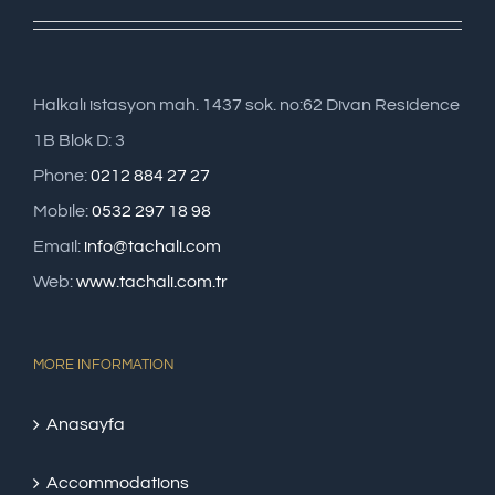
Halkalı istasyon mah. 1437 sok. no:62 Divan Residence
1B Blok D: 3
Phone:
0212 884 27 27
Mobile:
0532 297 18 98
Email:
info@tachali.com
Web:
www.tachali.com.tr
MORE INFORMATION
Anasayfa
Accommodations