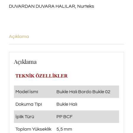
DUVARDAN DUVARA HALILAR
,
Nurteks
adet
Açıklama
Açıklama
TEKNİK ÖZELLİKLER
Model İsmi
Bukle Halı Bordo Bukle 02
Dokuma Tipi
Bukle Halı
İplik Türü
PP BCF
Toplam Yükseklik
5,5 mm