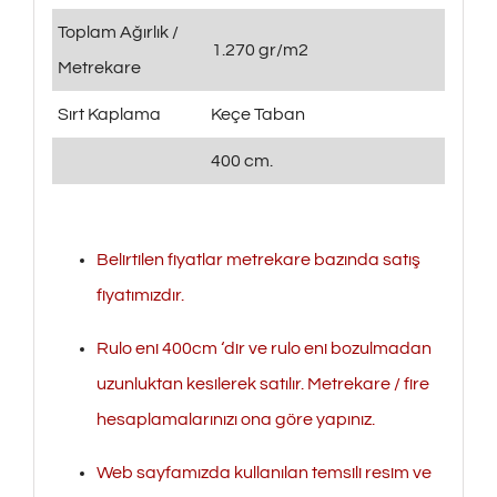
Toplam Ağırlık /
1.270 gr/m2
Metrekare
Sırt Kaplama
Keçe Taban
400 cm.
Belirtilen fiyatlar metrekare bazında satış
fiyatımızdır.
Rulo eni 400cm ‘dir ve rulo eni bozulmadan
uzunluktan kesilerek satılır. Metrekare / fire
hesaplamalarınızı ona göre yapınız.
Web sayfamızda kullanılan temsili resim ve