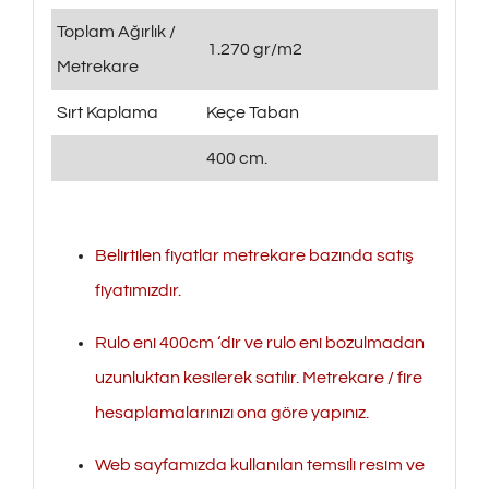
Toplam Ağırlık /
1.270 gr/m2
Metrekare
Sırt Kaplama
Keçe Taban
400 cm.
Belirtilen fiyatlar metrekare bazında satış
fiyatımızdır.
Rulo eni 400cm ‘dir ve rulo eni bozulmadan
uzunluktan kesilerek satılır. Metrekare / fire
hesaplamalarınızı ona göre yapınız.
Web sayfamızda kullanılan temsili resim ve