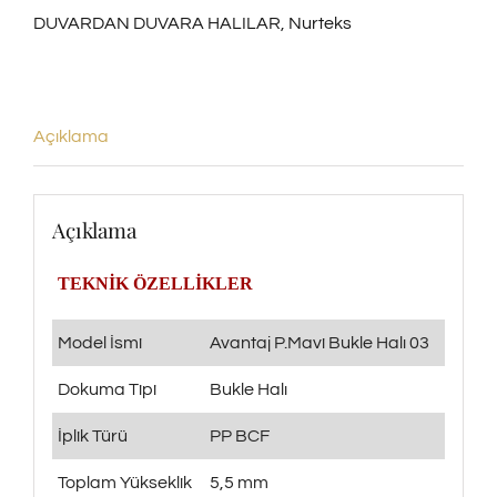
DUVARDAN DUVARA HALILAR
,
Nurteks
03
adet
Açıklama
Açıklama
TEKNİK ÖZELLİKLER
Model İsmi
Avantaj P.Mavi Bukle Halı 03
Dokuma Tipi
Bukle Halı
İplik Türü
PP BCF
Toplam Yükseklik
5,5 mm