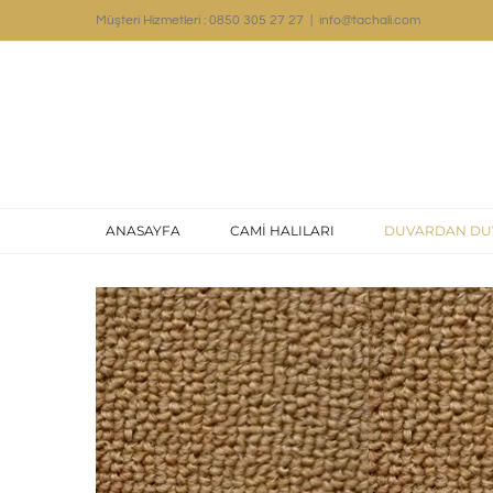
Skip
Müşteri Hizmetleri : 0850 305 27 27
|
info@tachali.com
to
content
ANASAYFA
CAMİ HALILARI
DUVARDAN DU