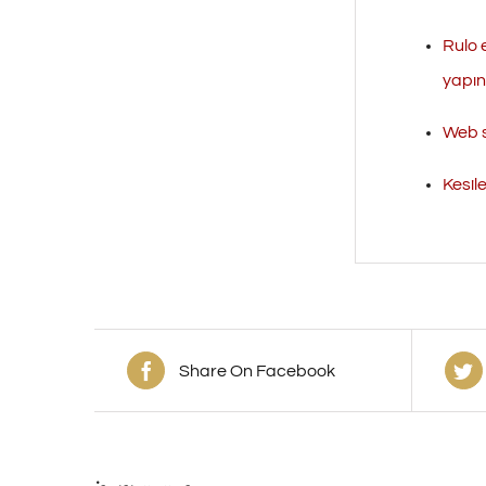
Rulo 
yapını
Web s
Kesil
Share On Facebook