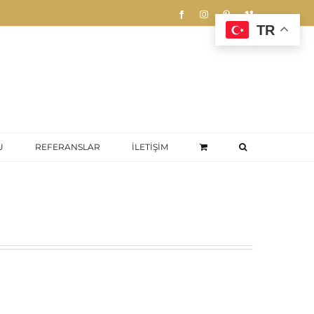
Facebook
Instagram
Pinterest
Vimeo
TR
U
REFERANSLAR
İLETİŞİM