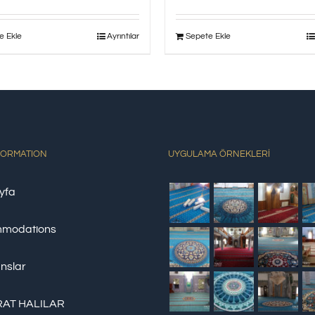
e Ekle
Ayrıntılar
Sepete Ekle
FORMATION
UYGULAMA ÖRNEKLERİ
yfa
modations
nslar
AT HALILAR