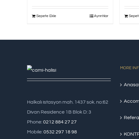
Sepete Ekle
Ayrıntılar
Sepet
MORE IN
Anasa
Accom
Halkalı istasyon mah. 1437 sok. no:62
Divan Residence 1B Blok D: 3
Refera
Phone:
0212 884 27 27
Mobile:
0532 297 18 98
KONTR