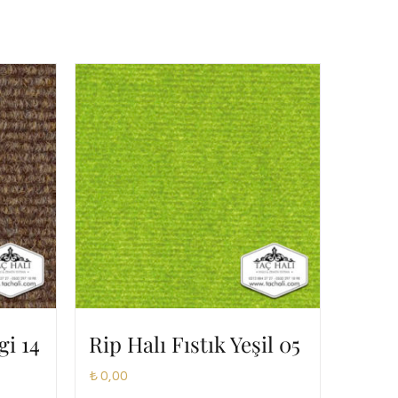
gi 14
Rip Halı Fıstık Yeşil 05
₺
0,00