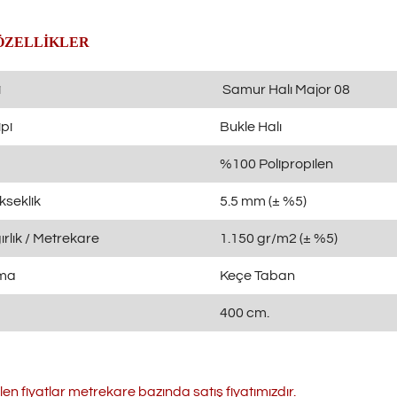
ÖZELLİKLER
i
Samur Halı Major 08
pi
Bukle Halı
%100 Polipropilen
kseklik
5.5 mm (± %5)
rlık / Metrekare
1.150 gr/m2 (± %5)
ama
Keçe Taban
400 cm.
ilen fiyatlar metrekare bazında satış fiyatımızdır.