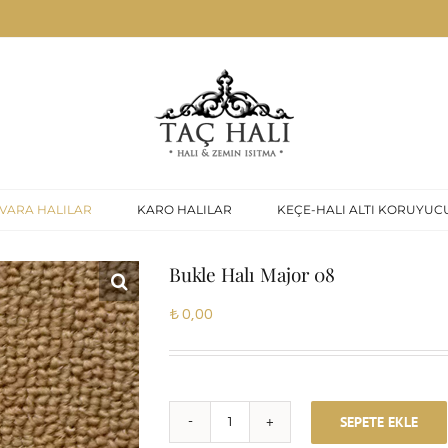
VARA HALILAR
KARO HALILAR
KEÇE-HALI ALTI KORUYUC
Bukle Halı Major 08
₺
0,00
SEPETE EKLE
Bukle