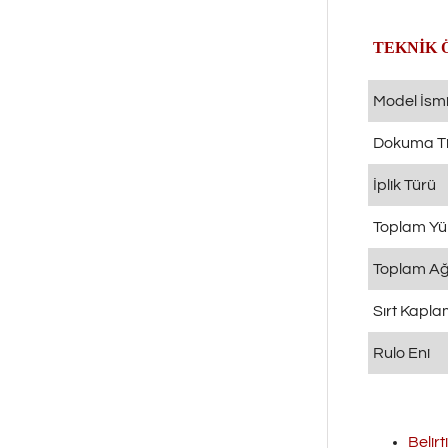
TEKNİK 
Model İsm
Dokuma Ti
İplik Türü
Toplam Yü
Toplam Ağı
Sırt Kapl
Rulo Eni
Belirt