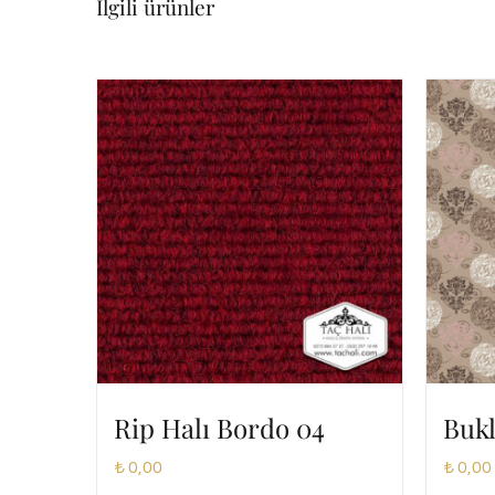
İlgili ürünler
Rip Halı Bordo 04
Bukl
₺
0,00
₺
0,00