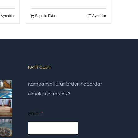
Ayrıntılar
Sepete Ekle
Ayrıntılar
KAYIT OLUN!
Kampanyalı ürünlerden haberdar
olmak ister misiniz?
Email
*