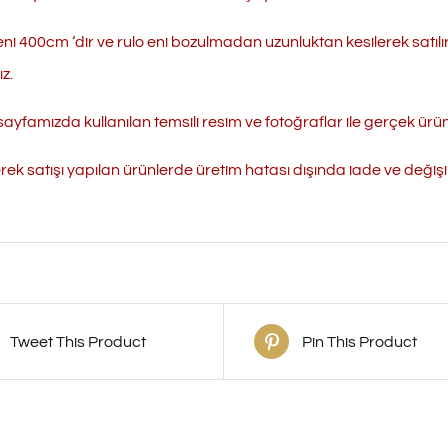
eni 400cm ‘dir ve rulo eni bozulmadan uzunluktan kesilerek satılı
z.
ayfamızda kullanılan temsili resim ve fotoğraflar ile gerçek ürün r
erek satışı yapılan ürünlerde üretim hatası dışında iade ve değ
Tweet This Product
Pin This Product