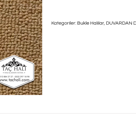
Halı
Major
Kategoriler:
Bukle Halılar
,
DUVARDAN D
08
adet