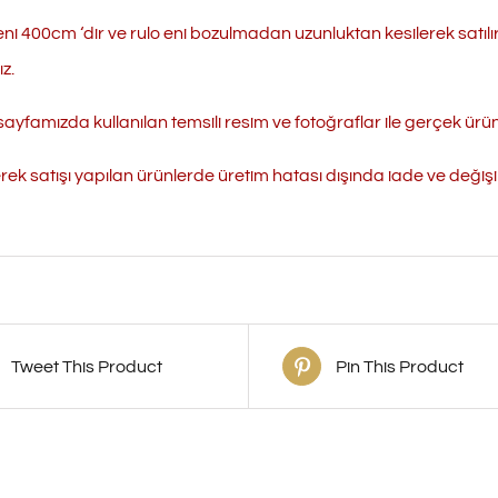
eni 400cm ‘dir ve rulo eni bozulmadan uzunluktan kesilerek satılı
z.
ayfamızda kullanılan temsili resim ve fotoğraflar ile gerçek ürün r
erek satışı yapılan ürünlerde üretim hatası dışında iade ve değ
Tweet This Product
Pin This Product