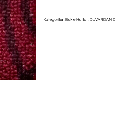
Halı
Sürpriz
Kategoriler:
Bukle Halılar
,
DUVARDAN D
402
adet