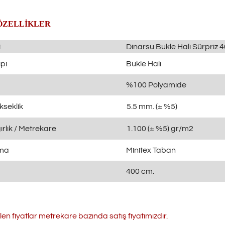
ÖZELLİKLER
i
Dinarsu Bukle Halı Sürpriz 
pi
Bukle Halı
%100 Polyamide
kseklik
5.5 mm. (± %5)
rlık / Metrekare
1.100 (± %5) gr/m2
ama
Minitex Taban
400 cm.
ilen fiyatlar metrekare bazında satış fiyatımızdır.