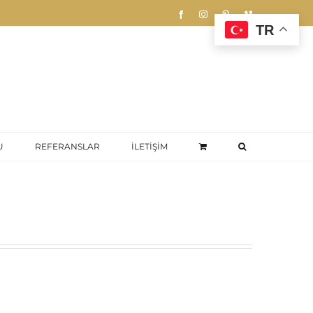
Facebook
Instagram
Pinterest
Vimeo
TR
U
REFERANSLAR
İLETİŞİM