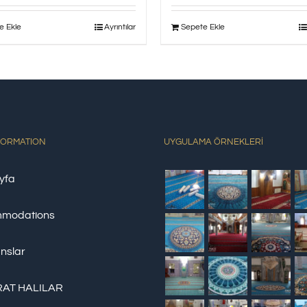
e Ekle
Ayrıntılar
Sepete Ekle
FORMATION
UYGULAMA ÖRNEKLERİ
yfa
modations
nslar
AT HALILAR