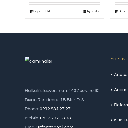
Sepete Ekle
Ayrıntılar
Sepet
MORE IN
Anasa
Accom
Halkalı istasyon mah. 1437 sok. no:62
Divan Residence 1B Blok D: 3
Refera
Phone:
0212 884 27 27
Mobile:
0532 297 18 98
KONTR
Email:
info@tachali.com