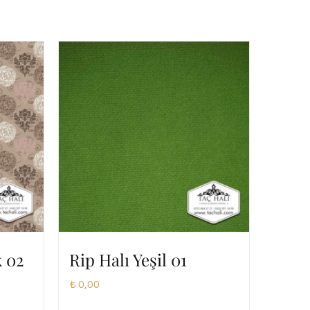
k 02
Rip Halı Yeşil 01
₺
0,00