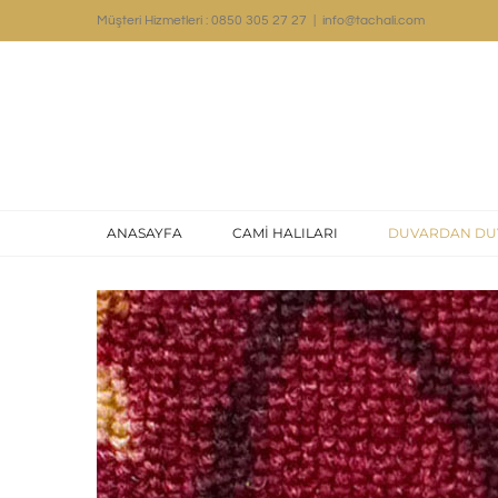
Skip
Müşteri Hizmetleri : 0850 305 27 27
|
info@tachali.com
to
content
ANASAYFA
CAMİ HALILARI
DUVARDAN DU