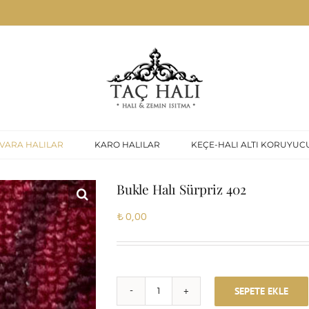
VARA HALILAR
KARO HALILAR
KEÇE-HALI ALTI KORUYUC
Bukle Halı Sürpriz 402
₺
0,00
SEPETE EKLE
Bukle