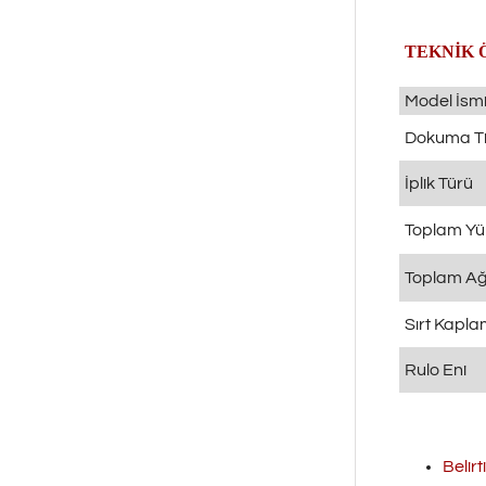
TEKNİK 
Model İsm
Dokuma Ti
İplik Türü
Toplam Yü
Toplam Ağı
Sırt Kapl
Rulo Eni
Belirt