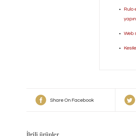
Rulo 
yapını
Web s
Kesil
Share On Facebook
İlgili ürünler