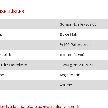
ÖZELLİKLER
i
Samur Halı Teksas 05
pi
Bukle Halı
%100 Polipropilen
kseklik
5.5 mm. (± %5)
rlık / Metrekare
1.250 gr/m2 (± %5)
ama
Keçe Taban
400 cm.
ilen fiyatlar metrekare bazında satış fiyatımızdır.