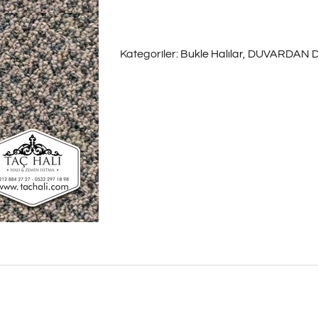
Halı
Teksas
Kategoriler:
Bukle Halılar
,
DUVARDAN D
05
adet