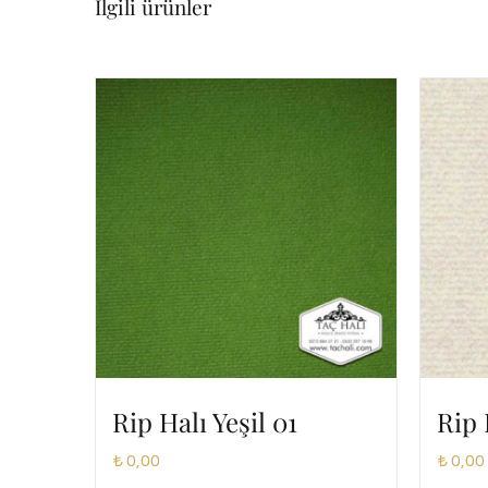
İlgili ürünler
Rip Halı Yeşil 01
Rip 
₺
0,00
₺
0,00