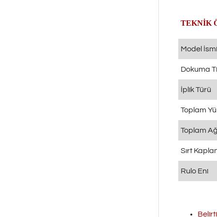
TEKNİK 
Model İsm
Dokuma Ti
İplik Türü
Toplam Yü
Toplam Ağı
Sırt Kapl
Rulo Eni
Belirt