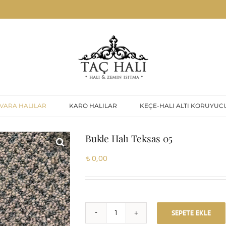
VARA HALILAR
KARO HALILAR
KEÇE-HALI ALTI KORUYUC
Bukle Halı Teksas 05
₺
0,00
SEPETE EKLE
Bukle