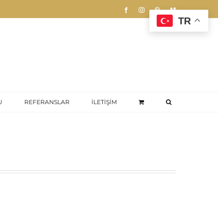
Facebook
Instagram
Pinterest
Vimeo
TR
U
REFERANSLAR
İLETİŞİM