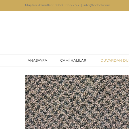
Skip
Müşteri Hizmetleri : 0850 305 27 27
|
info@tachali.com
to
content
ANASAYFA
CAMİ HALILARI
DUVARDAN DU