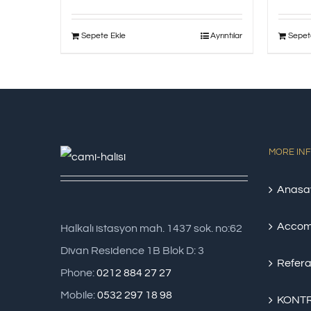
Sepete Ekle
Ayrıntılar
Sepet
MORE IN
Anasa
Accom
Halkalı istasyon mah. 1437 sok. no:62
Divan Residence 1B Blok D: 3
Refera
Phone:
0212 884 27 27
Mobile:
0532 297 18 98
KONTR