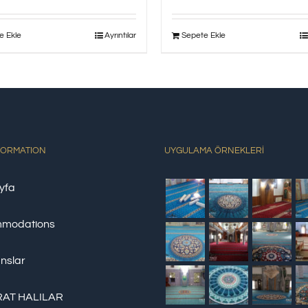
e Ekle
Ayrıntılar
Sepete Ekle
FORMATION
UYGULAMA ÖRNEKLERİ
yfa
modations
nslar
AT HALILAR