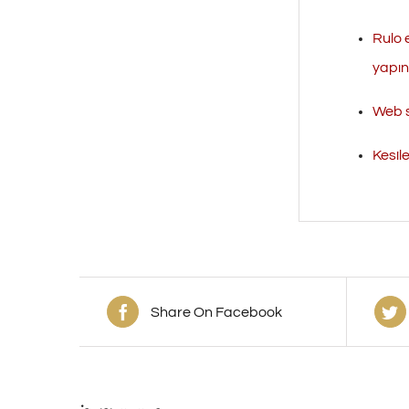
Rulo 
yapını
Web s
Kesil
Share On Facebook