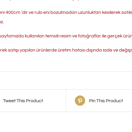
eni 400cm ‘dir ve rulo eni bozulmadan uzunluktan kesilerek satılı
z.
ayfamızda kullanılan temsili resim ve fotoğraflar ile gerçek ürün r
erek satışı yapılan ürünlerde üretim hatası dışında iade ve değ
Tweet This Product
Pin This Product