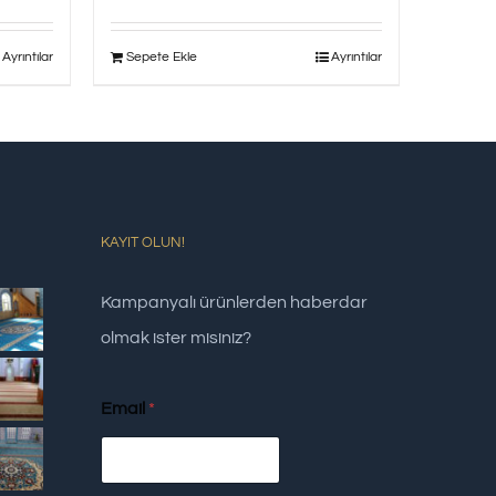
Ayrıntılar
Sepete Ekle
Ayrıntılar
KAYIT OLUN!
Kampanyalı ürünlerden haberdar
olmak ister misiniz?
Email
*