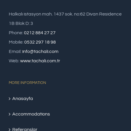
Halkalı istasyon mah. 1437 sok. no:62 Divan Residence
1B Blok D: 3
Phone:
0212 884 27 27
Mobile:
0532 297 18 98
Email:
info@tachali.com
Web:
www.tachali.com.tr
MORE INFORMATION
Anasayfa
Accommodations
Referanslar