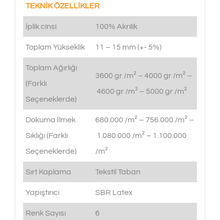
TEKNİK ÖZELLİKLER
İplik cinsi
100% Akrilik
Toplam Yükseklik
11 – 15 mm (+- 5%)
Toplam Ağırlığı
3600 gr /m² – 4000 gr /m² –
(Farklı
4600 gr /m² – 5000 gr /m²
Seçeneklerde)
Dokuma İlmek
680.000 /m² – 756.000 /m² –
Sıklığı (Farklı
1.080.000 /m² – 1.100.000
Seçeneklerde)
/m²
Sırt Kaplama
Tekstil Taban
Yapıştırıcı
SBR Latex
Renk Sayısı
6