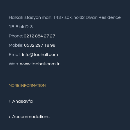
Halkalı istasyon mah. 1437 sok. no:62 Divan Residence
1B Blok D: 3
Phone:
0212 884 27 27
Mobile:
0532 297 18 98
Email:
info@tachali.com
Web:
www.tachali.com.tr
MORE INFORMATION
Anasayfa
Accommodations