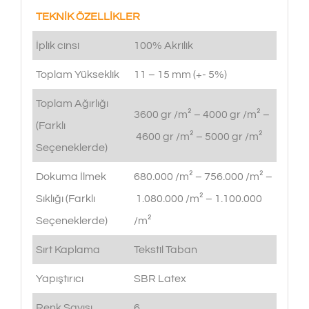
TEKNİK ÖZELLİKLER
İplik cinsi
100% Akrilik
Toplam Yükseklik
11 – 15 mm (+- 5%)
Toplam Ağırlığı
3600 gr /m² – 4000 gr /m² –
(Farklı
4600 gr /m² – 5000 gr /m²
Seçeneklerde)
Dokuma İlmek
680.000 /m² – 756.000 /m² –
Sıklığı (Farklı
1.080.000 /m² – 1.100.000
Seçeneklerde)
/m²
Sırt Kaplama
Tekstil Taban
Yapıştırıcı
SBR Latex
Renk Sayısı
6