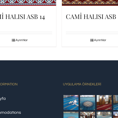
İ HALISI ASB 14
CAMİ HALISI ASB 
Ayrıntılar
Ayrıntılar
FORMATION
UYGULAMA ÖRNEKLERİ
yfa
modations