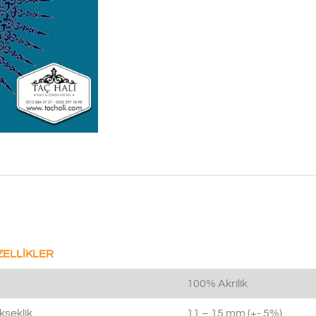
ZELLİKLER
100% Akrilik
kseklik
11 – 15 mm (+- 5%)