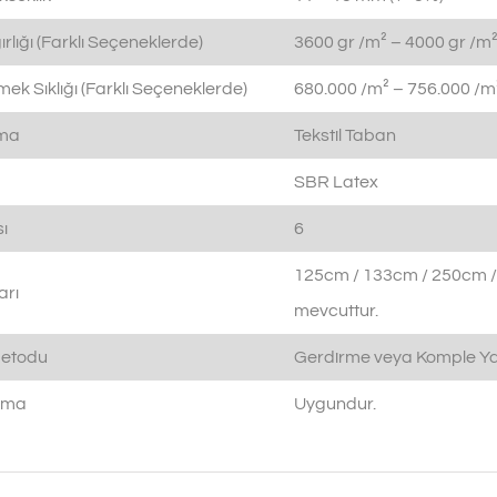
rlığı (Farklı Seçeneklerde)
3600 gr /m² – 4000 gr /m²
ek Sıklığı (Farklı Seçeneklerde)
680.000 /m² – 756.000 /m²
ama
Tekstil Taban
SBR Latex
ı
6
125cm / 133cm / 250cm /
arı
mevcuttur.
etodu
Gerdirme veya Komple Ya
ıtma
Uygundur.