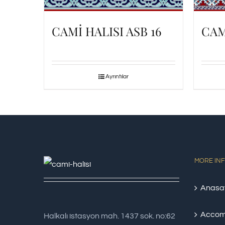
CAMİ HALISI ASB 16
CAM
Ayrıntılar
MORE IN
Anasa
Accom
Halkalı istasyon mah. 1437 sok. no:62