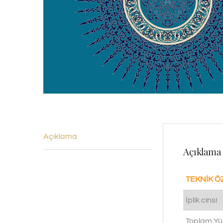
Açıklama
Açıklama
TEKNİK Ö
İplik cinsi
Toplam Yü