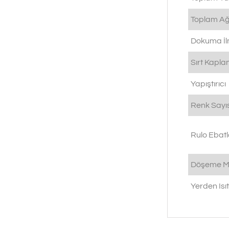
Toplam Ağı
Dokuma İlm
Sırt Kapl
Yapıştırıcı
Renk Sayıs
Rulo Ebatl
Döşeme M
Yerden Is