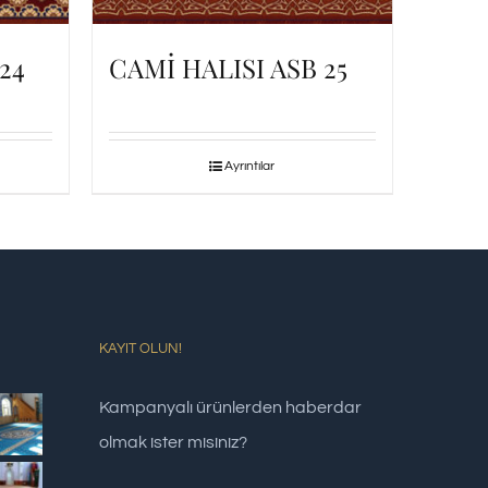
24
CAMİ HALISI ASB 25
Ayrıntılar
KAYIT OLUN!
Kampanyalı ürünlerden haberdar
olmak ister misiniz?