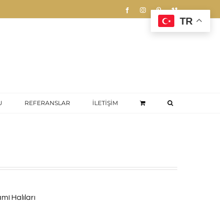
Facebook
Instagram
Pinterest
Vimeo
TR
U
REFERANSLAR
İLETİŞİM
mi Halıları