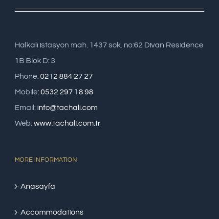
Halkalı istasyon mah. 1437 sok. no:62 Divan Residence
1B Blok D: 3
Phone:
0212 884 27 27
Mobile:
0532 297 18 98
Email:
info@tachali.com
Web:
www.tachali.com.tr
MORE INFORMATION
Anasayfa
Accommodations