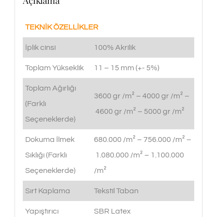
TEKNİK ÖZELLİKLER
İplik cinsi
100% Akrilik
Toplam Yükseklik
11 – 15 mm (+- 5%)
Toplam Ağırlığı
3600 gr /m² – 4000 gr /m² –
(Farklı
4600 gr /m² – 5000 gr /m²
Seçeneklerde)
Dokuma İlmek
680.000 /m² – 756.000 /m² –
Sıklığı (Farklı
1.080.000 /m² – 1.100.000
Seçeneklerde)
/m²
Sırt Kaplama
Tekstil Taban
Yapıştırıcı
SBR Latex