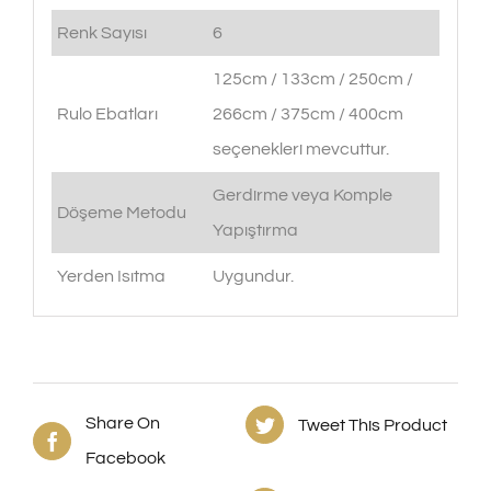
Renk Sayısı
6
125cm / 133cm / 250cm /
Rulo Ebatları
266cm / 375cm / 400cm
seçenekleri mevcuttur.
Gerdirme veya Komple
Döşeme Metodu
Yapıştırma
Yerden Isıtma
Uygundur.
Share On
Tweet This Product
Facebook