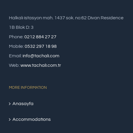
Halkalı istasyon mah. 1437 sok. no:62 Divan Residence
1B Blok D: 3
Phone:
0212 884 27 27
Mobile:
0532 297 18 98
Email:
info@tachali.com
Web:
www.tachali.com.tr
MORE INFORMATION
Anasayfa
Accommodations