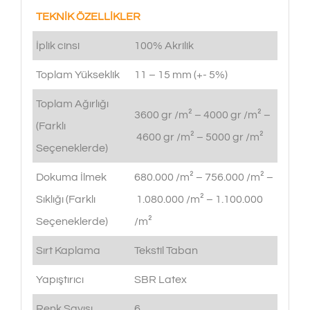
TEKNİK ÖZELLİKLER
İplik cinsi
100% Akrilik
Toplam Yükseklik
11 – 15 mm (+- 5%)
Toplam Ağırlığı
3600 gr /m² – 4000 gr /m² –
(Farklı
4600 gr /m² – 5000 gr /m²
Seçeneklerde)
Dokuma İlmek
680.000 /m² – 756.000 /m² –
Sıklığı (Farklı
1.080.000 /m² – 1.100.000
Seçeneklerde)
/m²
Sırt Kaplama
Tekstil Taban
Yapıştırıcı
SBR Latex
Renk Sayısı
6