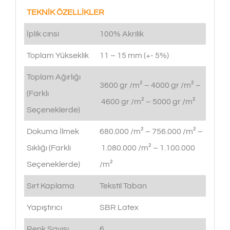
TEKNİK ÖZELLİKLER
İplik cinsi
100% Akrilik
Toplam Yükseklik
11 – 15 mm (+- 5%)
Toplam Ağırlığı
3600 gr /m² – 4000 gr /m² –
(Farklı
4600 gr /m² – 5000 gr /m²
Seçeneklerde)
Dokuma İlmek
680.000 /m² – 756.000 /m² –
Sıklığı (Farklı
1.080.000 /m² – 1.100.000
Seçeneklerde)
/m²
Sırt Kaplama
Tekstil Taban
Yapıştırıcı
SBR Latex
Renk Sayısı
6