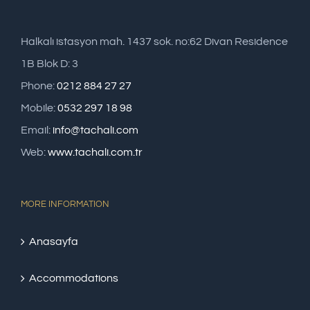
Halkalı istasyon mah. 1437 sok. no:62 Divan Residence
1B Blok D: 3
Phone:
0212 884 27 27
Mobile:
0532 297 18 98
Email:
info@tachali.com
Web:
www.tachali.com.tr
MORE INFORMATION
Anasayfa
Accommodations