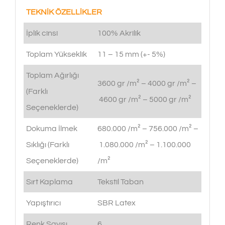
TEKNİK ÖZELLİKLER
İplik cinsi
100% Akrilik
Toplam Yükseklik
11 – 15 mm (+- 5%)
Toplam Ağırlığı
3600 gr /m² – 4000 gr /m² –
(Farklı
4600 gr /m² – 5000 gr /m²
Seçeneklerde)
Dokuma İlmek
680.000 /m² – 756.000 /m² –
Sıklığı (Farklı
1.080.000 /m² – 1.100.000
Seçeneklerde)
/m²
Sırt Kaplama
Tekstil Taban
Yapıştırıcı
SBR Latex
Renk Sayısı
6