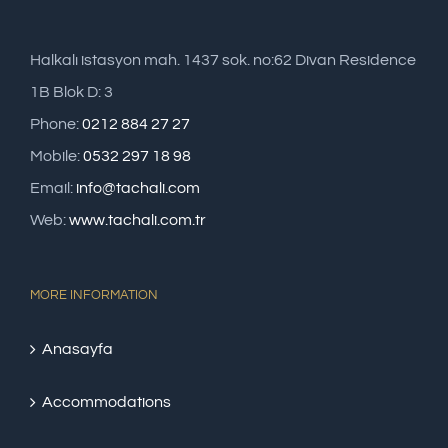
Halkalı istasyon mah. 1437 sok. no:62 Divan Residence
1B Blok D: 3
Phone:
0212 884 27 27
Mobile:
0532 297 18 98
Email:
info@tachali.com
Web:
www.tachali.com.tr
MORE INFORMATION
Anasayfa
Accommodations