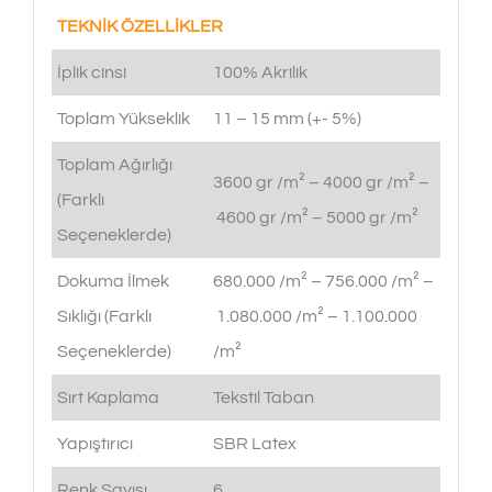
TEKNİK ÖZELLİKLER
İplik cinsi
100% Akrilik
Toplam Yükseklik
11 – 15 mm (+- 5%)
Toplam Ağırlığı
3600 gr /m² – 4000 gr /m² –
(Farklı
4600 gr /m² – 5000 gr /m²
Seçeneklerde)
Dokuma İlmek
680.000 /m² – 756.000 /m² –
Sıklığı (Farklı
1.080.000 /m² – 1.100.000
Seçeneklerde)
/m²
Sırt Kaplama
Tekstil Taban
Yapıştırıcı
SBR Latex
Renk Sayısı
6