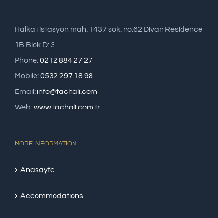
Halkalı istasyon mah. 1437 sok. no:62 Divan Residence
1B Blok D: 3
Phone:
0212 884 27 27
Mobile:
0532 297 18 98
Email:
info@tachali.com
Web:
www.tachali.com.tr
MORE INFORMATION
Anasayfa
Accommodations