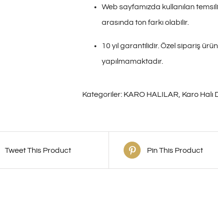
Web sayfamızda kullanılan temsili 
arasında ton farkı olabilir.
10 yıl garantilidir. Özel sipariş ü
yapılmamaktadır.
Kategoriler:
KARO HALILAR
,
Karo Halı 
Tweet This Product
Pin This Product