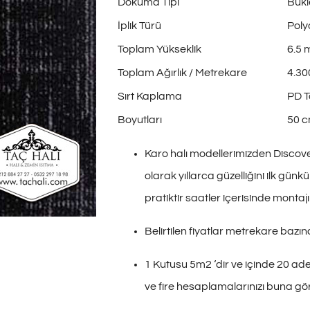
Dokuma Tipi
Bukl
İplik Türü
Pol
Toplam Yükseklik
6.5 
Toplam Ağırlık / Metrekare
4.30
Sırt Kaplama
PD 
Boyutları
50 c
Karo halı modellerimizden Discovery 
olarak yıllarca güzelliğini ilk gü
pratiktir saatler içerisinde montaj
Belirtilen fiyatlar metrekare bazınd
1 Kutusu 5m2 ‘dir ve içinde 20 ad
ve fire hesaplamalarınızı buna gör