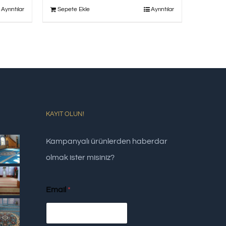
Ayrıntılar
Sepete Ekle
Ayrıntılar
KAYIT OLUN!
Kampanyalı ürünlerden haberdar
olmak ister misiniz?
Email
*