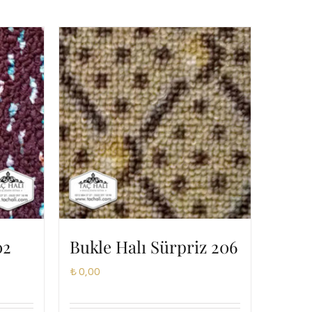
02
Bukle Halı Sürpriz 206
₺
0,00