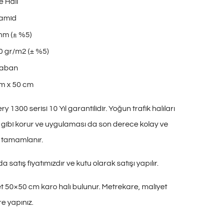
e Halı
yamid
mm (± %5)
0 gr/m2 (± %5)
Taban
m x 50 cm
1300 serisi 10 Yıl garantilidir. Yoğun trafik halıları
nkü gibi korur ve uygulaması da son derece kolay ve
ı tamamlanır.
a satış fiyatımızdır ve kutu olarak satışı yapılır.
et 50×50 cm karo halı bulunur. Metrekare, maliyet
e yapınız.