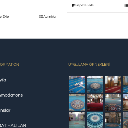
Sepete Ekle
e Ekle
Ayrıntılar
FORMATION
UYGULAMA ÖRNEKLERİ
yfa
modations
nslar
AT HALILAR