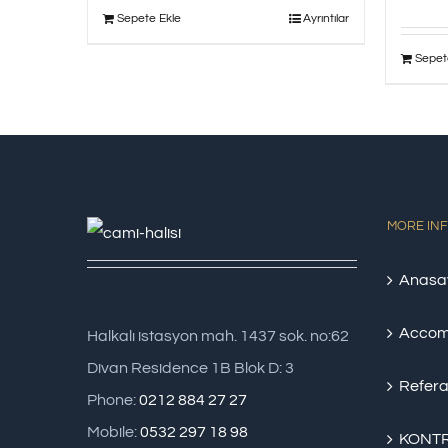
Sepete Ekle
Ayrıntılar
Sepet
MORE IN
Anasa
Accom
Halkalı istasyon mah. 1437 sok. no:62
Divan Residence 1B Blok D: 3
Refera
Phone:
0212 884 27 27
Mobile:
0532 297 18 98
KONTR