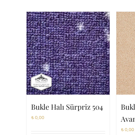
Bukle Halı Sürpriz 504
Bukl
Avan
₺
0,00
₺
0,00