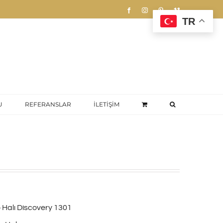
Facebook
Instagram
Pinterest
Vimeo
TR
U
REFERANSLAR
İLETİŞİM
 Halı Discovery 1301