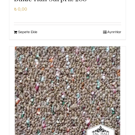
₺
0,00
Sepete Ekle
Ayrıntılar