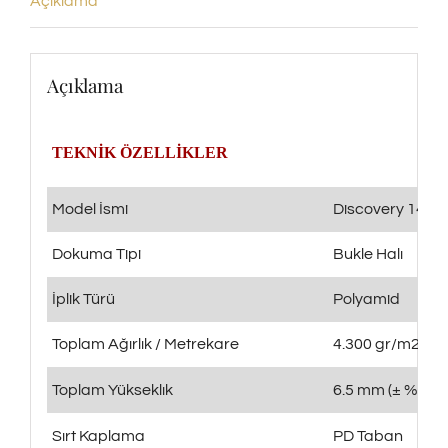
Açıklama
Açıklama
TEKNİK ÖZELLİKLER
Model İsmi
Discovery 1407
Dokuma Tipi
Bukle Halı
İplik Türü
Polyamid
Toplam Ağırlık / Metrekare
4.300 gr/m2 (± 
Toplam Yükseklık
6.5 mm (± %5)
Sırt Kaplama
PD Taban