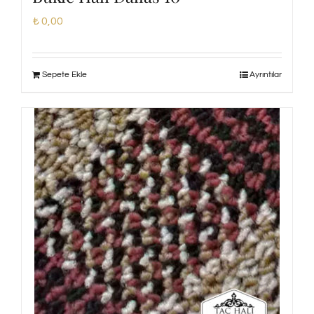
₺
0,00
Sepete Ekle
Ayrıntılar