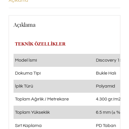
Açıklama
Açıklama
TEKNİK ÖZELLİKLER
Model İsmi
Discovery 1503
Dokuma Tipi
Bukle Halı
İplik Türü
Polyamid
Toplam Ağırlık / Metrekare
4.300 gr/m2 (± 
Toplam Yükseklık
6.5 mm (± %5)
Sırt Kaplama
PD Taban