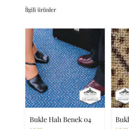
İlgili ürünler
Bukle Halı Benek 04
Bukl