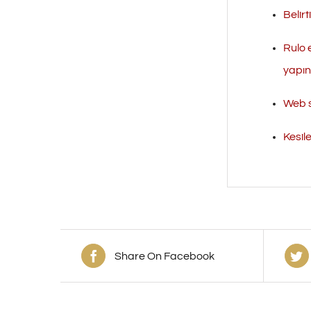
Belirt
Rulo 
yapını
Web s
Kesil
Share On Facebook