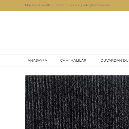
Skip
Müşteri Hizmetleri : 0850 305 27 27
|
info@tachali.com
to
content
ANASAYFA
CAMİ HALILARI
DUVARDAN DU