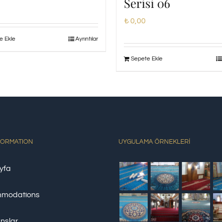
Serisi 06
₺
0,00
e Ekle
Ayrıntılar
Sepete Ekle
FORMATION
UYGULAMA ÖRNEKLERİ
yfa
modations
nslar