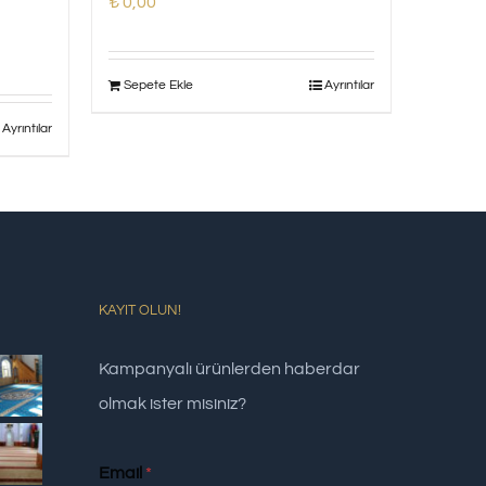
₺
0,00
Sepete Ekle
Ayrıntılar
Ayrıntılar
KAYIT OLUN!
Kampanyalı ürünlerden haberdar
olmak ister misiniz?
Email
*