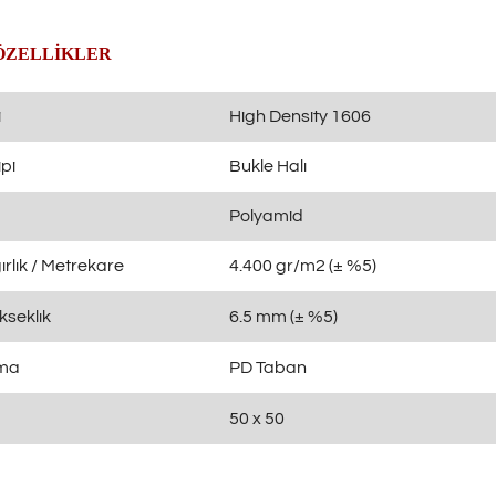
ÖZELLİKLER
i
High Density 1606
pi
Bukle Halı
Polyamid
rlık / Metrekare
4.400 gr/m2 (± %5)
kseklık
6.5 mm (± %5)
ama
PD Taban
50 x 50