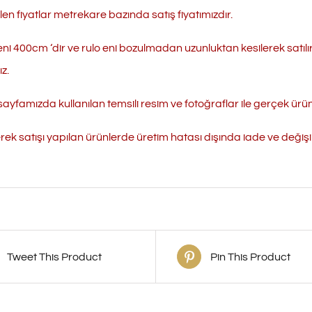
ilen fiyatlar metrekare bazında satış fiyatımızdır.
eni 400cm ‘dir ve rulo eni bozulmadan uzunluktan kesilerek satılı
z.
ayfamızda kullanılan temsili resim ve fotoğraflar ile gerçek ürün r
erek satışı yapılan ürünlerde üretim hatası dışında iade ve değ
Tweet This Product
Pin This Product