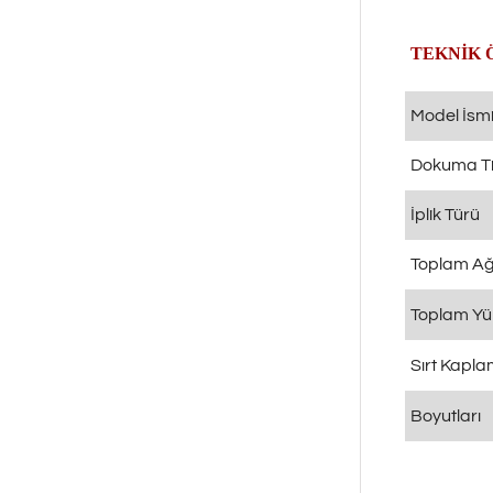
TEKNİK 
Model İsm
Dokuma Ti
İplik Türü
Toplam Ağı
Toplam Yü
Sırt Kapl
Boyutları