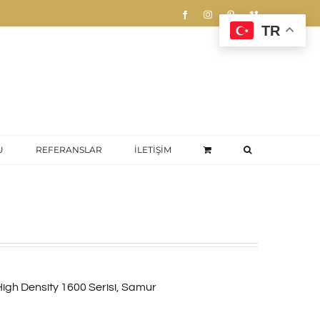
Facebook
Instagram
Pinterest
Vimeo
TR
U
REFERANSLAR
İLETİŞİM
High Density 1600 Serisi
,
Samur