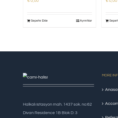
₺
0,00
₺
0,00
Sepete Ekle
Ayrıntılar
Sepet
MORE IN
Anasa
Accom
Halkalı istasyon mah. 1437 sok. no:62
Divan Residence 1B Blok D: 3
Refera