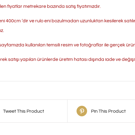
ilen fiyatlar metrekare bazında satış fiyatımızdır.
eni 400cm ‘dir ve rulo eni bozulmadan uzunluktan kesilerek satılı
z.
ayfamızda kullanılan temsili resim ve fotoğraflar ile gerçek ürün r
erek satışı yapılan ürünlerde üretim hatası dışında iade ve değ
Tweet This Product
Pin This Product