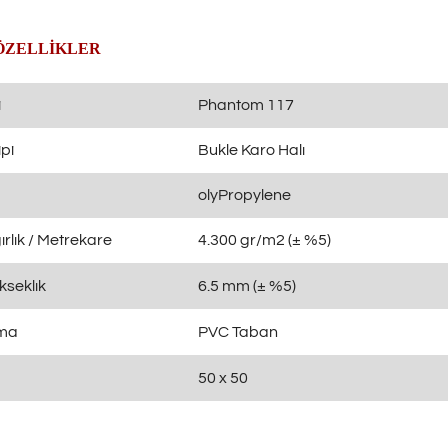
ÖZELLİKLER
i
Phantom 117
pi
Bukle Karo Halı
olyPropylene
rlık / Metrekare
4.300 gr/m2 (± %5)
kseklık
6.5 mm (± %5)
ama
PVC Taban
50 x 50