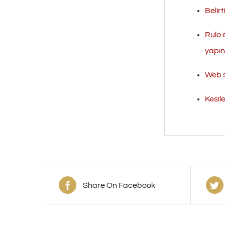
Belirt
Rulo 
yapını
Web s
Kesil
Share On Facebook