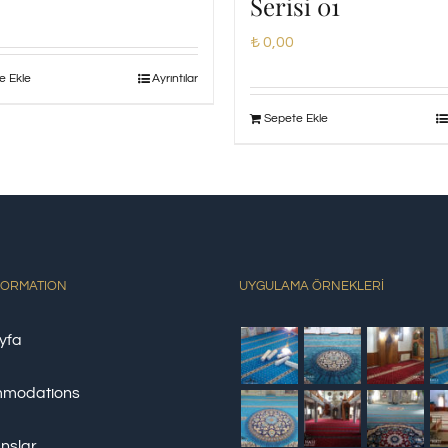
Serisi 01
₺
0,00
e Ekle
Ayrıntılar
Sepete Ekle
FORMATION
UYGULAMA ÖRNEKLERİ
yfa
modations
nslar