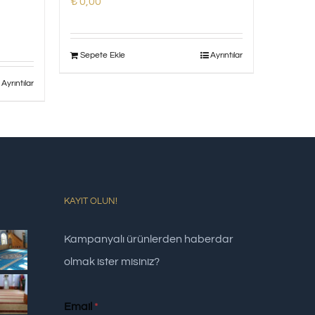
₺
0,00
Sepete Ekle
Ayrıntılar
Ayrıntılar
KAYIT OLUN!
Kampanyalı ürünlerden haberdar
olmak ister misiniz?
Email
*