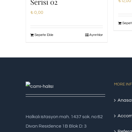
Serisi 02
₺
0,00
₺
0,00
Sepet
Sepete Ekle
Ayrıntılar
MORE IN
Anasa
Accom
Halkalı istasyon mah. 1437 sok. no:62
Divan Residence 1B Blok D: 3
Refera