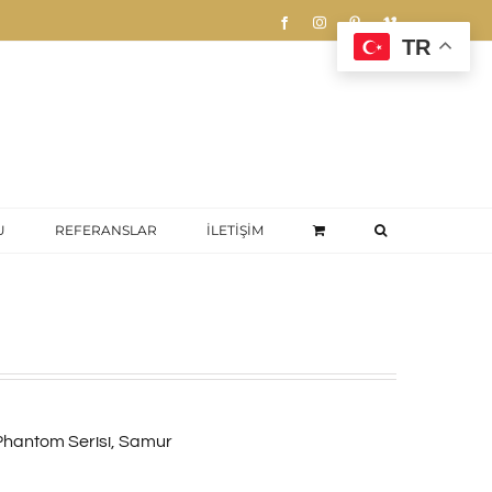
Facebook
Instagram
Pinterest
Vimeo
TR
U
REFERANSLAR
İLETİŞİM
Phantom Serisi
,
Samur