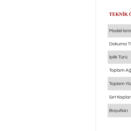
TEKNİK 
Model İsm
Dokuma Ti
İplik Türü
Toplam Ağı
Toplam Yü
Sırt Kapl
Boyutları