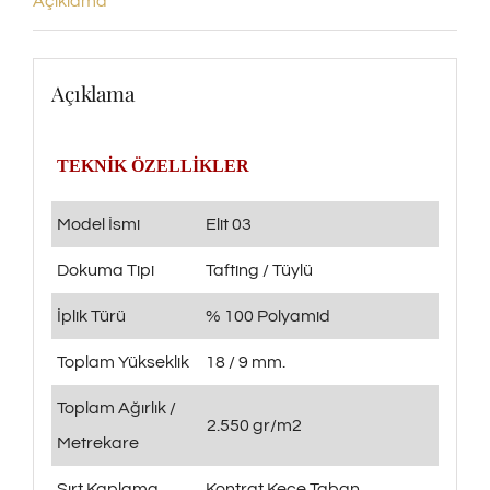
Açıklama
Açıklama
TEKNİK ÖZELLİKLER
Model İsmi
Elit 03
Dokuma Tipi
Tafting / Tüylü
İplik Türü
% 100 Polyamid
Toplam Yükseklik
18 / 9 mm.
Toplam Ağırlık /
2.550 gr/m2
Metrekare
Sırt Kaplama
Kontrat Keçe Taban