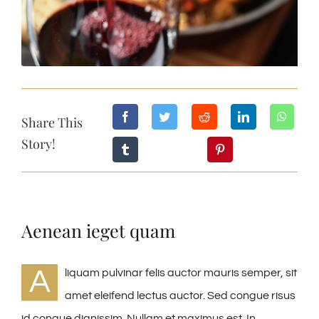
Share This
Story!
Aenean ieget quam
A
liquam pulvinar felis auctor mauris semper, sit
amet eleifend lectus auctor. Sed congue risus
id congue dignissim. Nullam et maximus est. In