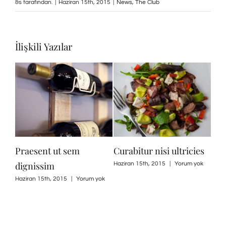
&s tarafından.
|
Haziran 15th, 2015
|
News
,
The Club
İlişkili Yazılar
cies
Nullam suscipit massi
Suspendisse Sed Sagittis
D
n
m yok
Haziran 15th, 2015
|
Yorum yok
Haziran 30th, 2015
|
Yorum yok
Ha