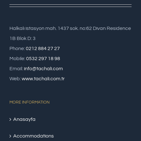
Halkalı istasyon mah. 1437 sok. no:62 Divan Residence
1B Blok D: 3
Phone:
0212 884 27 27
Mobile:
0532 297 18 98
Email:
info@tachali.com
Web:
www.tachali.com.tr
MORE INFORMATION
Anasayfa
Accommodations