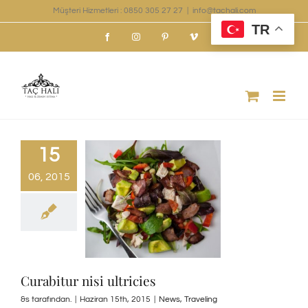
Skip
Müşteri Hizmetleri : 0850 305 27 27
|
info@tachali.com
TR
to
Facebook
Instagram
Pinterest
Vimeo
content
15
06, 2015
Curabitur nisi ultricies
&s tarafından.
|
Haziran 15th, 2015
|
News
,
Traveling