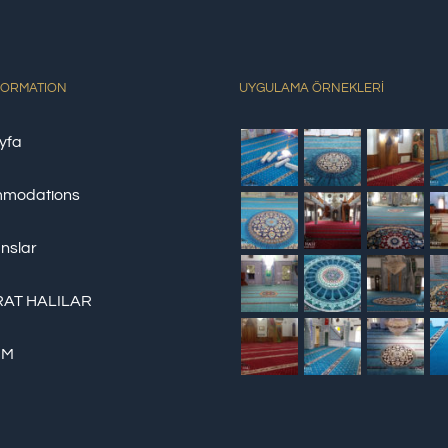
FORMATION
UYGULAMA ÖRNEKLERİ
yfa
modations
nslar
AT HALILAR
İM