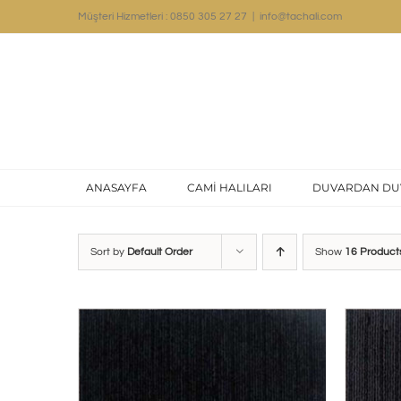
Skip
Müşteri Hizmetleri : 0850 305 27 27
|
info@tachali.com
to
content
ANASAYFA
CAMİ HALILARI
DUVARDAN DU
Sort by
Default Order
Show
16 Product