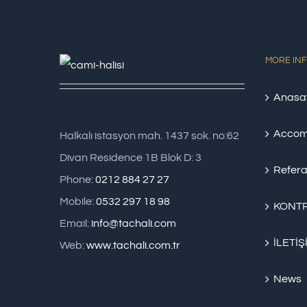
MORE IN
Anasa
Accom
Halkalı istasyon mah. 1437 sok. no:62
Divan Residence 1B Blok D: 3
Refera
Phone:
0212 884 27 27
Mobile:
0532 297 18 98
KONTR
Email:
info@tachali.com
İLETİŞ
Web:
www.tachali.com.tr
News