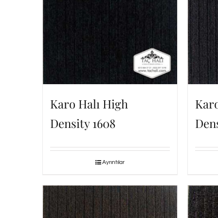
Karo Halı High
Karo
Density 1608
Dens
Ayrıntılar