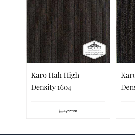
Karo Halı High
Karo
Density 1604
Dens
Ayrıntılar