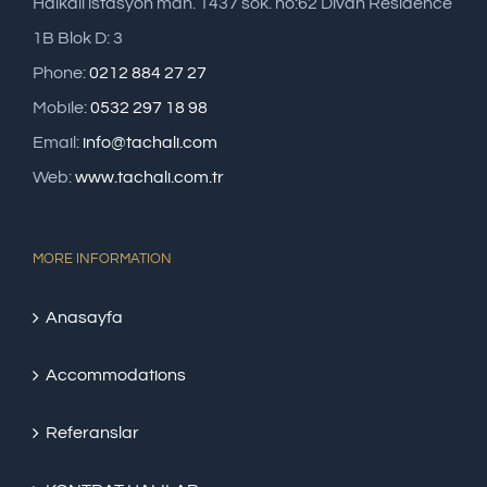
Halkalı istasyon mah. 1437 sok. no:62 Divan Residence
1B Blok D: 3
Phone:
0212 884 27 27
Mobile:
0532 297 18 98
Email:
info@tachali.com
Web:
www.tachali.com.tr
MORE INFORMATION
Anasayfa
Accommodations
Referanslar