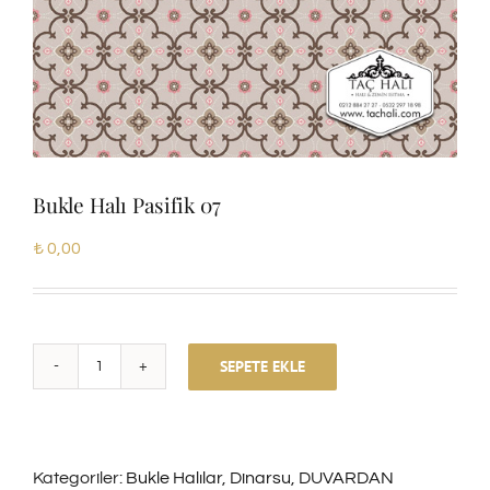
Bukle Halı Pasifik 07
₺
0,00
SEPETE EKLE
Bukle
Halı
Pasifik
Kategoriler:
Bukle Halılar
,
Dinarsu
,
DUVARDAN
07