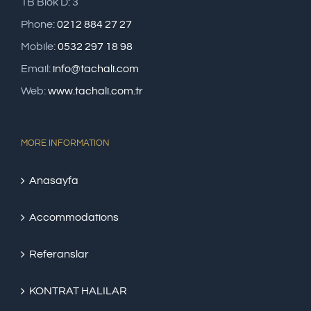
1B Blok D: 3
Phone:
0212 884 27 27
Mobile:
0532 297 18 98
Email:
info@tachali.com
Web:
www.tachali.com.tr
MORE INFORMATION
Anasayfa
Accommodations
Referanslar
KONTRAT HALILAR