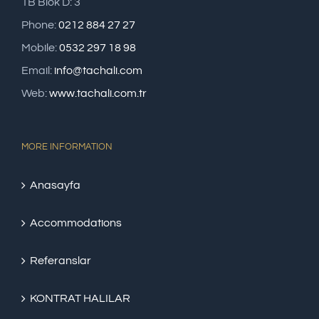
1B Blok D: 3
Phone:
0212 884 27 27
Mobile:
0532 297 18 98
Email:
info@tachali.com
Web:
www.tachali.com.tr
MORE INFORMATION
Anasayfa
Accommodations
Referanslar
KONTRAT HALILAR