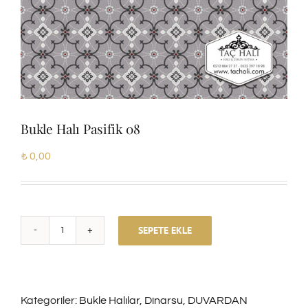
Bukle Halı Pasifik 08
₺
0,00
SEPETE EKLE
Bukle
Halı
Pasifik
Kategoriler:
Bukle Halılar
,
Dinarsu
,
DUVARDAN
08