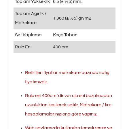
Toplam Yükseklik
6.5 (± %5) mm.
Toplam Ağırlık /
1.360 (± %5) gr/m2
Metrekare
Sırt Kaplama
Keçe Taban
Rulo Eni
400 cm.
Belirtilen fiyatlar metrekare bazında satış
fiyatımızdır.
Rulo eni 400cm ‘dir ve rulo eni bozulmadan
uzunluktan kesilerek satılır. Metrekare / fire
hesaplamalarınızı ona göre yapınız.
Web sayfamızda kullanılan temsili resim ve