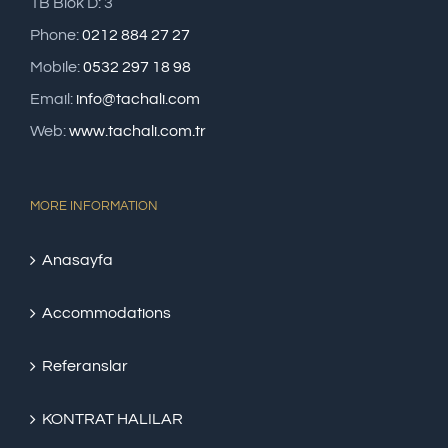
1B Blok D: 3
Phone:
0212 884 27 27
Mobile:
0532 297 18 98
Email:
info@tachali.com
Web:
www.tachali.com.tr
MORE INFORMATION
Anasayfa
Accommodations
Referanslar
KONTRAT HALILAR