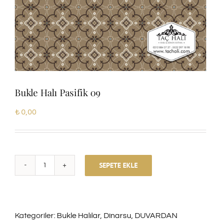
Bukle Halı Pasifik 09
₺
0,00
SEPETE EKLE
Bukle
Halı
Pasifik
Kategoriler:
Bukle Halılar
,
Dinarsu
,
DUVARDAN
09