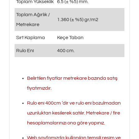
Toplam Yükseklik
6.5 (± %5) mm.
Toplam Ağırlık /
1.360 (± %5) gr/m2
Metrekare
Sırt Kaplama
Keçe Taban
Rulo Eni
400 cm.
Belirtilen fiyatlar metrekare bazında satış
fiyatımızdır.
Rulo eni 400cm ‘dir ve rulo eni bozulmadan
uzunluktan kesilerek satılır. Metrekare / fire
hesaplamalarınızı ona göre yapınız.
Web sayfamızda kullanılan temsili resim ve