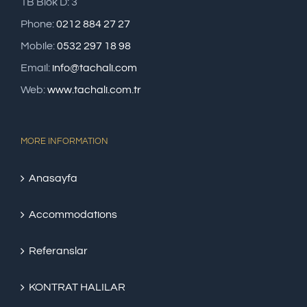
1B Blok D: 3
Phone:
0212 884 27 27
Mobile:
0532 297 18 98
Email:
info@tachali.com
Web:
www.tachali.com.tr
MORE INFORMATION
Anasayfa
Accommodations
Referanslar
KONTRAT HALILAR