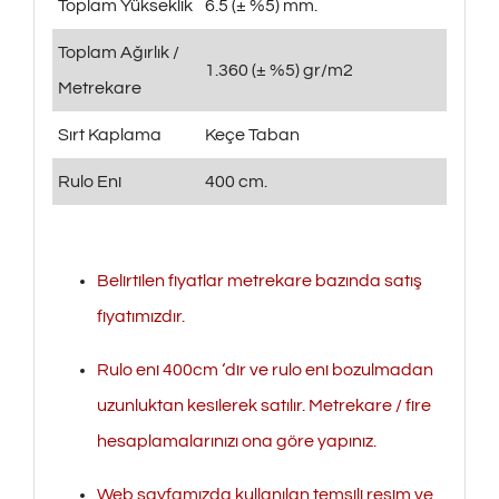
Toplam Yükseklik
6.5 (± %5) mm.
Toplam Ağırlık /
1.360 (± %5) gr/m2
Metrekare
Sırt Kaplama
Keçe Taban
Rulo Eni
400 cm.
Belirtilen fiyatlar metrekare bazında satış
fiyatımızdır.
Rulo eni 400cm ‘dir ve rulo eni bozulmadan
uzunluktan kesilerek satılır. Metrekare / fire
hesaplamalarınızı ona göre yapınız.
Web sayfamızda kullanılan temsili resim ve