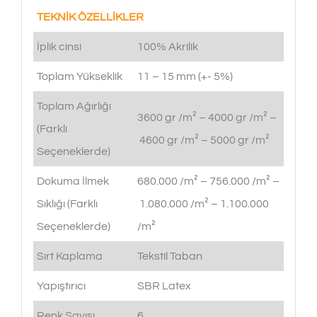
TEKNİK ÖZELLİKLER
İplik cinsi
100% Akrilik
Toplam Yükseklik
11 – 15 mm (+- 5%)
Toplam Ağırlığı
3600 gr /m² – 4000 gr /m² –
(Farklı
4600 gr /m² – 5000 gr /m²
Seçeneklerde)
Dokuma İlmek
680.000 /m² – 756.000 /m² –
Sıklığı (Farklı
1.080.000 /m² – 1.100.000
Seçeneklerde)
/m²
Sırt Kaplama
Tekstil Taban
Yapıştırıcı
SBR Latex
Renk Sayısı
6