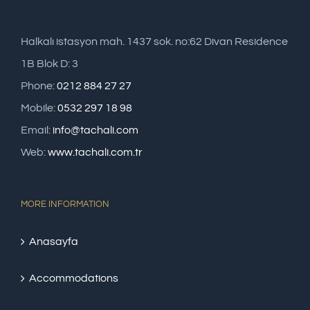
Halkalı istasyon mah. 1437 sok. no:62 Divan Residence
1B Blok D: 3
Phone:
0212 884 27 27
Mobile:
0532 297 18 98
Email:
info@tachali.com
Web:
www.tachali.com.tr
MORE INFORMATION
Anasayfa
Accommodations