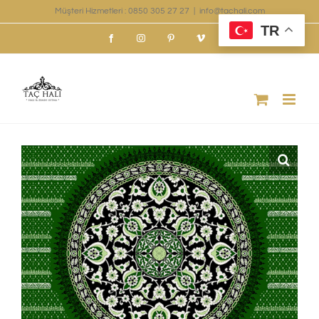
Skip
Müşteri Hizmetleri : 0850 305 27 27
|
info@tachali.com
TR
to
Facebook
Instagram
Pinterest
Vimeo
content