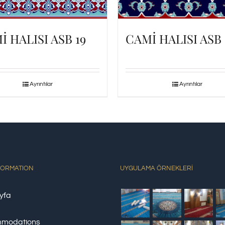
İ HALISI ASB 19
CAMİ HALISI ASB 
Ayrıntılar
Ayrıntılar
FORMATION
UYGULAMA ÖRNEKLERİ
yfa
modations