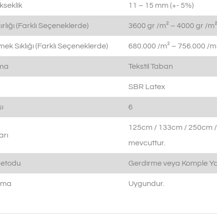
kseklik
11 – 15 mm (+- 5%)
rlığı (Farklı Seçeneklerde)
3600 gr /m² – 4000 gr /m²
ek Sıklığı (Farklı Seçeneklerde)
680.000 /m² – 756.000 /m²
ama
Tekstil Taban
SBR Latex
ı
6
125cm / 133cm / 250cm /
arı
mevcuttur.
etodu
Gerdirme veya Komple Ya
ıtma
Uygundur.