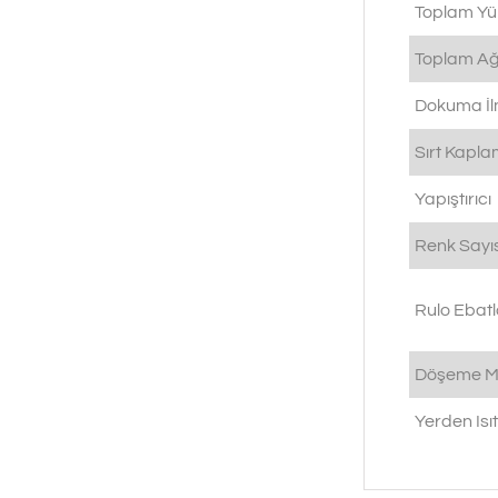
Toplam Yü
Toplam Ağı
Dokuma İlm
Sırt Kapl
Yapıştırıcı
Renk Sayıs
Rulo Ebatl
Döşeme M
Yerden Is