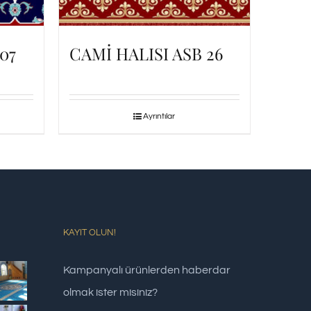
07
CAMİ HALISI ASB 26
Ayrıntılar
KAYIT OLUN!
Kampanyalı ürünlerden haberdar
olmak ister misiniz?