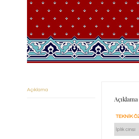
Açıklama
Açıklama
TEKNİK Ö
İplik cinsi