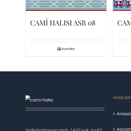
CAMİ HALISI ASB 08
CAM
Ayrıntılar
MORE IN
Anasa
Accom
Halkalı istasyon mah. 1437 sok. no:62