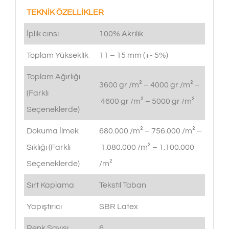
TEKNİK ÖZELLİKLER
İplik cinsi
100% Akrilik
Toplam Yükseklik
11 – 15 mm (+- 5%)
Toplam Ağırlığı
3600 gr /m² – 4000 gr /m² –
(Farklı
4600 gr /m² – 5000 gr /m²
Seçeneklerde)
Dokuma İlmek
680.000 /m² – 756.000 /m² –
Sıklığı (Farklı
1.080.000 /m² – 1.100.000
Seçeneklerde)
/m²
Sırt Kaplama
Tekstil Taban
Yapıştırıcı
SBR Latex
Renk Sayısı
6