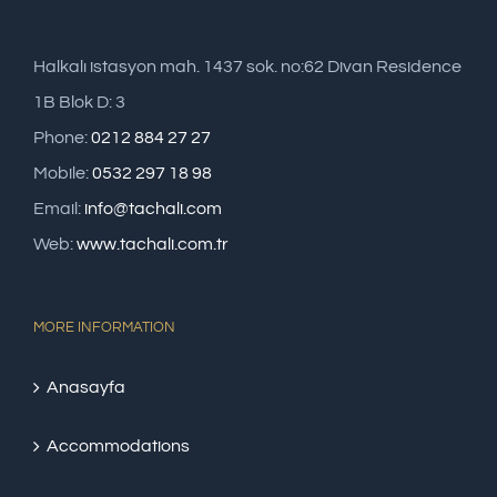
Halkalı istasyon mah. 1437 sok. no:62 Divan Residence
1B Blok D: 3
Phone:
0212 884 27 27
Mobile:
0532 297 18 98
Email:
info@tachali.com
Web:
www.tachali.com.tr
MORE INFORMATION
Anasayfa
Accommodations