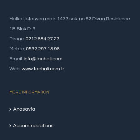
Halkalı istasyon mah. 1437 sok. no:62 Divan Residence
1B Blok D: 3
Phone:
0212 884 27 27
Mobile:
0532 297 18 98
Email:
info@tachali.com
Web:
www.tachali.com.tr
MORE INFORMATION
Anasayfa
Accommodations