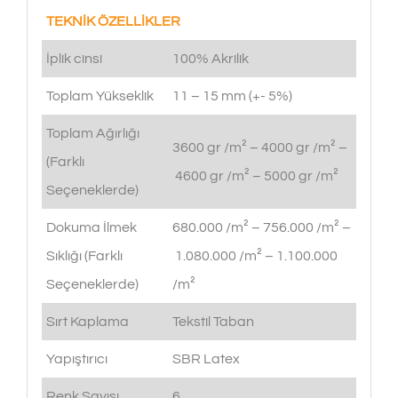
TEKNİK ÖZELLİKLER
İplik cinsi
100% Akrilik
Toplam Yükseklik
11 – 15 mm (+- 5%)
Toplam Ağırlığı
3600 gr /m² – 4000 gr /m² –
(Farklı
4600 gr /m² – 5000 gr /m²
Seçeneklerde)
Dokuma İlmek
680.000 /m² – 756.000 /m² –
Sıklığı (Farklı
1.080.000 /m² – 1.100.000
Seçeneklerde)
/m²
Sırt Kaplama
Tekstil Taban
Yapıştırıcı
SBR Latex
Renk Sayısı
6