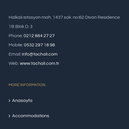
Halkalı istasyon mah. 1437 sok. no:62 Divan Residence
1B Blok D: 3
Phone:
0212 884 27 27
Mobile:
0532 297 18 98
Email:
info@tachali.com
Web:
www.tachali.com.tr
MORE INFORMATION
Anasayfa
Accommodations