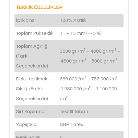
TEKNİK ÖZELLİKLER
İplik cinsi
100% Akrilik
Toplam Yükseklik
11 – 15 mm (+- 5%)
Toplam Ağırlığı
3600 gr /m² – 4000 gr /m² –
(Farklı
4600 gr /m² – 5000 gr /m²
Seçeneklerde)
Dokuma İlmek
680.000 /m² – 756.000 /m² –
Sıklığı (Farklı
1.080.000 /m² – 1.100.000
Seçeneklerde)
/m²
Sırt Kaplama
Tekstil Taban
Yapıştırıcı
SBR Latex
Renk Sayısı
6