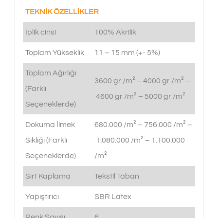
TEKNİK ÖZELLİKLER
İplik cinsi
100% Akrilik
Toplam Yükseklik
11 – 15 mm (+- 5%)
Toplam Ağırlığı
3600 gr /m² – 4000 gr /m² –
(Farklı
4600 gr /m² – 5000 gr /m²
Seçeneklerde)
Dokuma İlmek
680.000 /m² – 756.000 /m² –
Sıklığı (Farklı
1.080.000 /m² – 1.100.000
Seçeneklerde)
/m²
Sırt Kaplama
Tekstil Taban
Yapıştırıcı
SBR Latex
Renk Sayısı
6