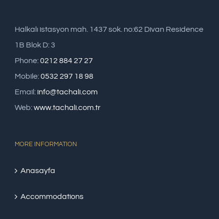
Halkalı istasyon mah. 1437 sok. no:62 Divan Residence
1B Blok D: 3
Phone:
0212 884 27 27
Mobile:
0532 297 18 98
Email:
info@tachali.com
Web:
www.tachali.com.tr
MORE INFORMATION
Anasayfa
Accommodations