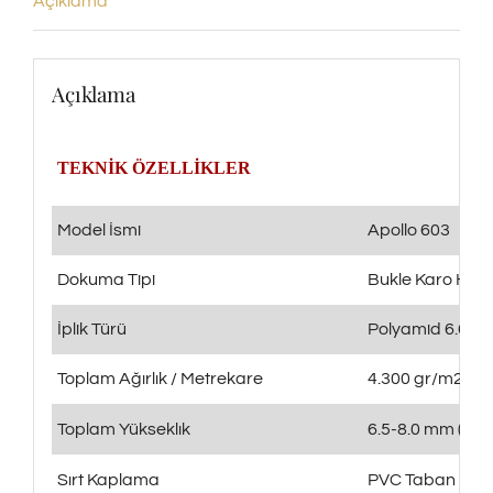
Açıklama
Açıklama
TEKNİK ÖZELLİKLER
Model İsmi
Apollo 603
Dokuma Tipi
Bukle Karo Halı
İplik Türü
Polyamid 6.6 S
Toplam Ağırlık / Metrekare
4.300 gr/m2 (± 
Toplam Yükseklık
6.5-8.0 mm (± %
Sırt Kaplama
PVC Taban