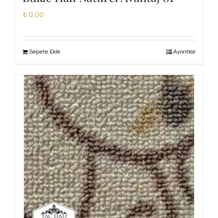
₺
0,00
Sepete Ekle
Ayrıntılar