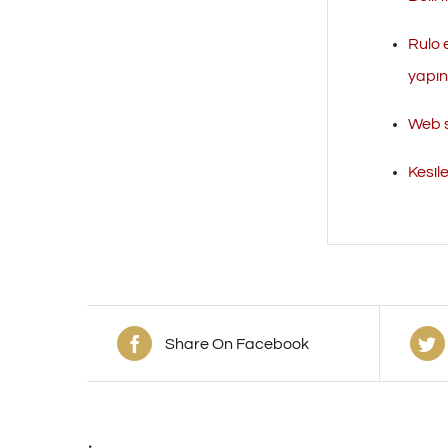
Rulo 
yapını
Web s
Kesil
Share On Facebook