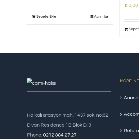
₺
0,00
Sepete Ekle
Ayrıntılar
Sepet
MORE IN
Anasa
Accom
Halkalı istasyon mah. 1437 sok. no:62
Divan Residence 1B Blok D: 3
Refera
Phone:
0212 884 27 27