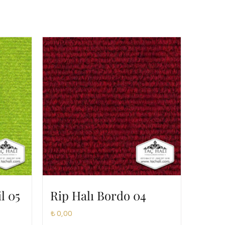
il 05
Rip Halı Bordo 04
₺
0,00