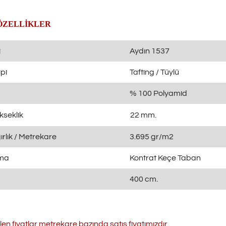
ÖZELLİKLER
i
Aydın 1537
pi
Tafting / Tüylü
% 100 Polyamid
kseklik
22 mm.
rlık / Metrekare
3.695 gr/m2
ama
Kontrat Keçe Taban
400 cm.
ilen fiyatlar metrekare bazında satış fiyatımızdır.