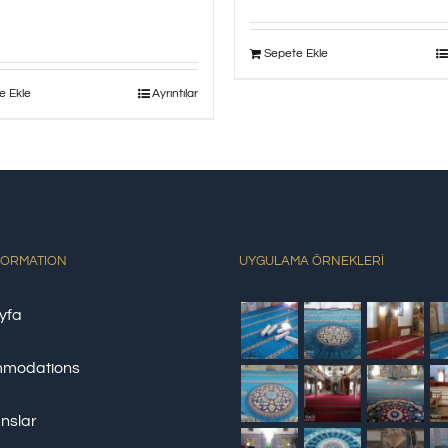
Sepete Ekle
e Ekle
Ayrıntılar
FORMATION
UYGULAMA ÖRNEKLERİ
yfa
modations
nslar