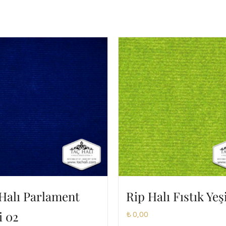
Halı Parlament
Rip Halı Fıstık Yeş
i 02
₺
0,00