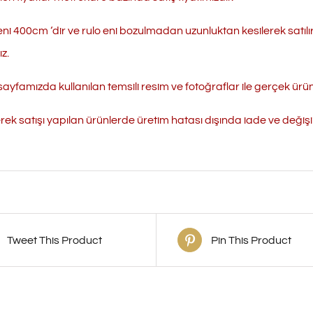
eni 400cm ‘dir ve rulo eni bozulmadan uzunluktan kesilerek satılı
z.
ayfamızda kullanılan temsili resim ve fotoğraflar ile gerçek ürün r
erek satışı yapılan ürünlerde üretim hatası dışında iade ve değ
Tweet This Product
Pin This Product