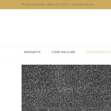
Skip
Müşteri Hizmetleri : 0850 305 27 27
|
info@tachali.com
to
content
ANASAYFA
CAMİ HALILARI
DUVARDAN DU