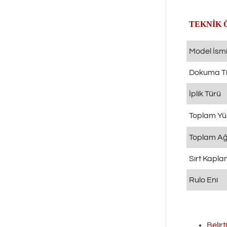
TEKNİK 
Model İsm
Dokuma Ti
İplik Türü
Toplam Yü
Toplam Ağı
Sırt Kapl
Rulo Eni
Belirt