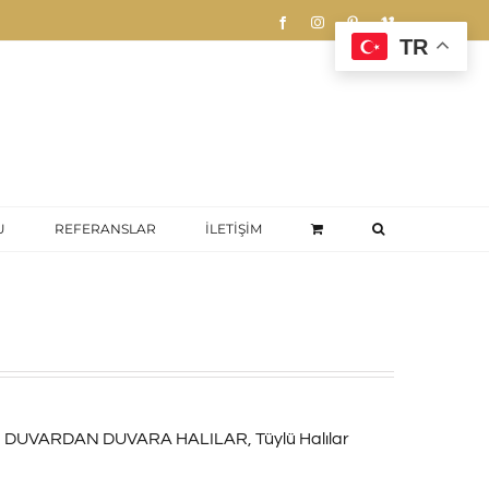
Facebook
Instagram
Pinterest
Vimeo
TR
U
REFERANSLAR
İLETİŞİM
,
DUVARDAN DUVARA HALILAR
,
Tüylü Halılar