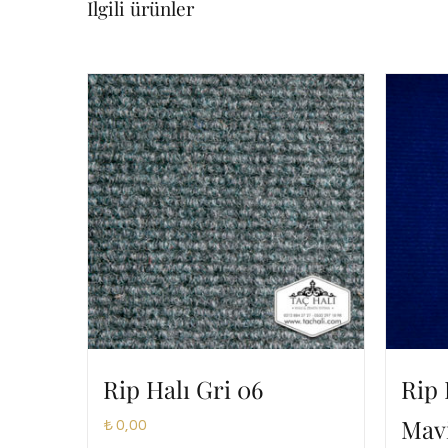
İlgili ürünler
Rip Halı Gri 06
Rip 
Mav
₺
0,00