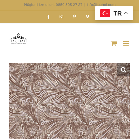
Skip
Müşteri Hizmetleri : 0850 305 27 27
|
info@tachali.com
TR
to
Facebook
Instagram
Pinterest
Vimeo
content