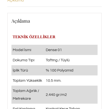
Açıklama
Açıklama
TEKNİK ÖZELLİKLER
Model İsmi
Dense 01
Dokuma Tipi
Tafting / Tüylü
İplik Türü
% 100 Polyamid
Toplam Yükseklik
10.5 mm.
Toplam Ağırlık /
2.440 gr/m2
Metrekare
Sırt Kaplama
Kontrat Keçe Taban