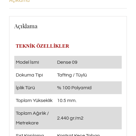
Açıklama
Açıklama
TEKNİK ÖZELLİKLER
Model İsmi
Dense 09
Dokuma Tipi
Tafting / Tüylü
İplik Türü
% 100 Polyamid
Toplam Yükseklik
10.5 mm.
Toplam Ağırlık /
2.440 gr/m2
Metrekare
Sırt Kaplama
Kontrat Keçe Taban