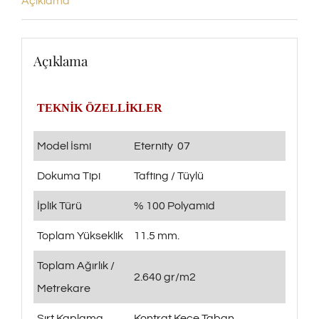
Açıklama
Açıklama
TEKNİK ÖZELLİKLER
Model İsmi
Eternity 07
Dokuma Tipi
Tafting / Tüylü
İplik Türü
% 100 Polyamid
Toplam Yükseklik
11.5 mm.
Toplam Ağırlık /
2.640 gr/m2
Metrekare
Sırt Kaplama
Kontrat Keçe Taban