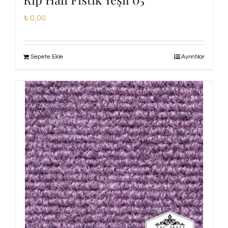
₺
0,00
Sepete Ekle
Ayrıntılar