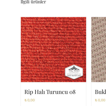
İlgili ürünler
Rip Halı Turuncu 08
Bukl
₺
0,00
₺
0,00