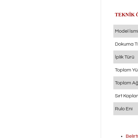
TEKNİK 
Model İsm
Dokuma Ti
İplik Türü
Toplam Yü
Toplam Ağı
Sırt Kapl
Rulo Eni
Belirt