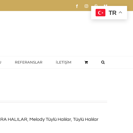
Facebook
Instagram
Pinterest
Vimeo
TR
U
REFERANSLAR
İLETİŞİM
RA HALILAR
,
Melody Tüylü Halılar
,
Tüylü Halılar