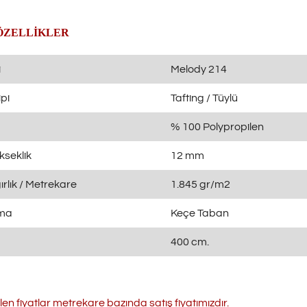
ÖZELLİKLER
i
Melody 214
pi
Tafting / Tüylü
% 100 Polypropilen
kseklik
12 mm
rlık / Metrekare
1.845 gr/m2
ama
Keçe Taban
400 cm.
ilen fiyatlar metrekare bazında satış fiyatımızdır.