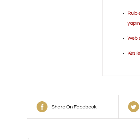
Rulo 
yapını
Web s
Kesil
Share On Facebook