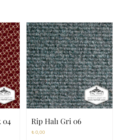
k 04
Rip Halı Gri 06
₺
0,00