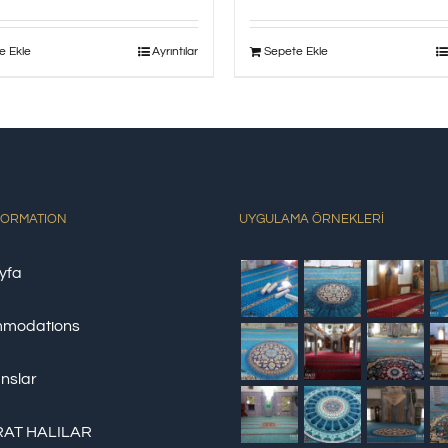
e Ekle
Ayrıntılar
Sepete Ekle
FORMATION
UYGULAMA ÖRNEKLERİ
yfa
modations
nslar
AT HALILAR