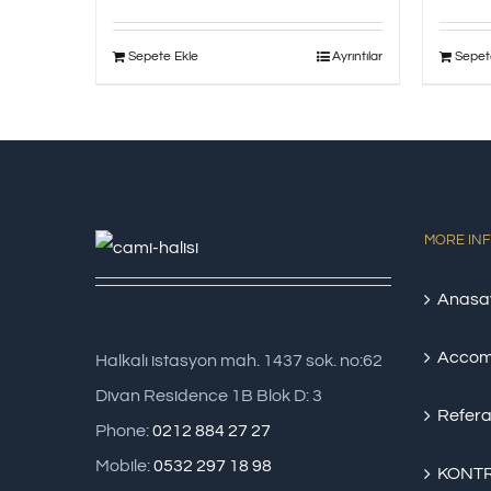
Sepete Ekle
Ayrıntılar
Sepet
MORE IN
Anasa
Accom
Halkalı istasyon mah. 1437 sok. no:62
Divan Residence 1B Blok D: 3
Refera
Phone:
0212 884 27 27
Mobile:
0532 297 18 98
KONTR