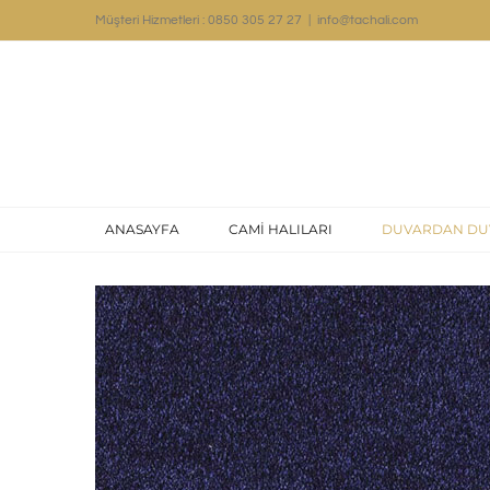
Skip
Müşteri Hizmetleri : 0850 305 27 27
|
info@tachali.com
to
content
ANASAYFA
CAMİ HALILARI
DUVARDAN DU