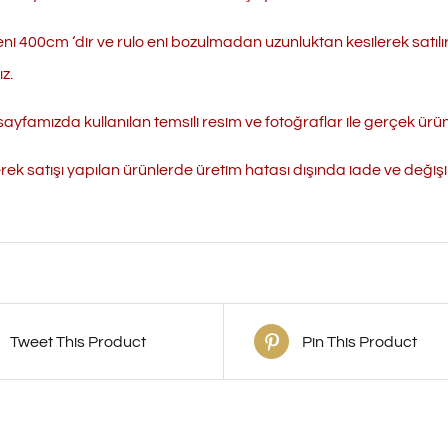
eni 400cm ‘dir ve rulo eni bozulmadan uzunluktan kesilerek satılı
z.
ayfamızda kullanılan temsili resim ve fotoğraflar ile gerçek ürün r
erek satışı yapılan ürünlerde üretim hatası dışında iade ve değ
Tweet This Product
Pin This Product