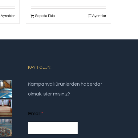
Ayrıntılar
Sepete Ekle
Ayrıntılar
KAYIT OLUN!
Kampanyalı ürünlerden haberdar
olmak ister misiniz?
Email
*