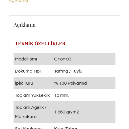
Açıklama
Açıklama
TEKNİK ÖZELLİKLER
Model İsmi
Orion 03
Dokuma Tipi
Tafting / Tüylü
İplik Türü
% 100 Polyamid
Toplam Yükseklik
10 mm.
Toplam Ağırlık /
1.660 gr/m2
Metrekare
Sırt Kaplama
Keçe Taban