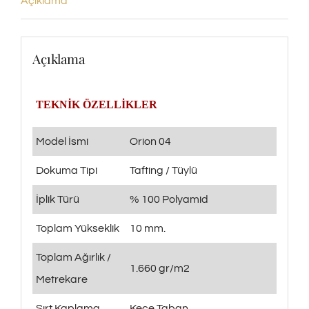
Açıklama
Açıklama
TEKNİK ÖZELLİKLER
Model İsmi
Orion 04
Dokuma Tipi
Tafting / Tüylü
İplik Türü
% 100 Polyamid
Toplam Yükseklik
10 mm.
Toplam Ağırlık /
1.660 gr/m2
Metrekare
Sırt Kaplama
Keçe Taban