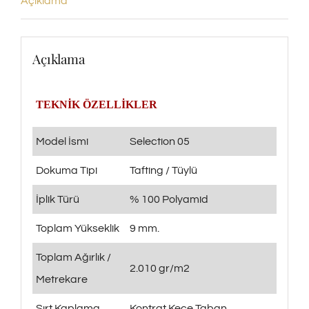
Açıklama
Açıklama
TEKNİK ÖZELLİKLER
Model İsmi
Selection 05
Dokuma Tipi
Tafting / Tüylü
İplik Türü
% 100 Polyamid
Toplam Yükseklik
9 mm.
Toplam Ağırlık /
2.010 gr/m2
Metrekare
Sırt Kaplama
Kontrat Keçe Taban