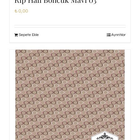
₺
0,00
Sepete Ekle
Ayrıntılar