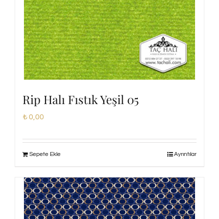
Rip Halı Fıstık Yeşil 05
₺
0,00
Sepete Ekle
Ayrıntılar