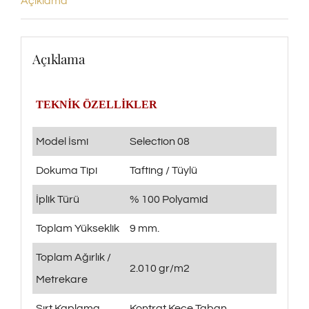
Açıklama
Açıklama
TEKNİK ÖZELLİKLER
Model İsmi
Selection 08
Dokuma Tipi
Tafting / Tüylü
İplik Türü
% 100 Polyamid
Toplam Yükseklik
9 mm.
Toplam Ağırlık /
2.010 gr/m2
Metrekare
Sırt Kaplama
Kontrat Keçe Taban